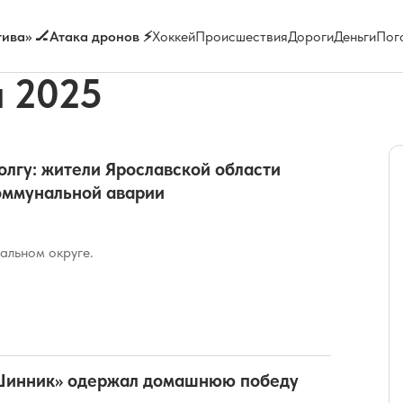
ива» 🏒
Атака дронов ⚡
Хоккей
Происшествия
Дороги
Деньги
Пог
а 2025
Волгу: жители Ярославской области
оммунальной аварии
альном округе.
Шинник» одержал домашнюю победу