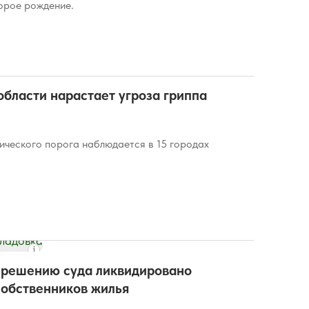
торое рождение.
области нарастает угроза гриппа
ческого порога наблюдается в 15 городах
о решению суда ликвидировано
собственников жилья