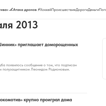
ива» 🏒
Атака дронов ⚡
Хоккей
Происшествия
Дороги
Деньги
Пог
аля 2013
Шинник» приглашает доморощенных
уба появилось сообщение о том, что подписан
им полузащитником Леонидом Родионовым.
окомотив» крупно проиграл дома