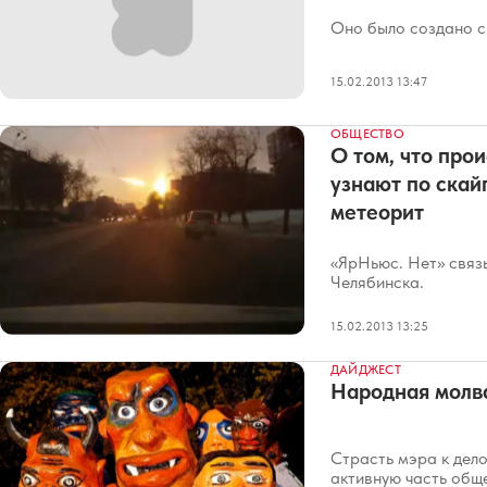
Оно было создано с
15.02.2013 13:47
ОБЩЕСТВО
О том, что про
узнают по скай
метеорит
«ЯрНьюс. Нет» связ
Челябинска.
15.02.2013 13:25
ДАЙДЖЕСТ
Народная молв
Страсть мэра к дел
активную часть общ