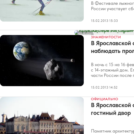
В Фестивале лыжног
России участвует с
15.02.2013 15:33
Реклама
ЗНАМЕНИТОСТИ
В Ярославской 
наблюдать про
В ночь с 15 на 16 ф
с 14-этажный дом. Е
части России после 
15.02.2013 14:52
ОФИЦИАЛЬНО
В Ярославской 
гостиный двор
Памятник архитекту