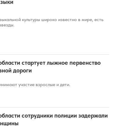
узыки
ыкальной культуры широко известно в мире, есть
звезды.
области стартует лыжное первенство
зной дороги
инимают участие взрослые и дети.
области сотрудники полиции задержали
енщины