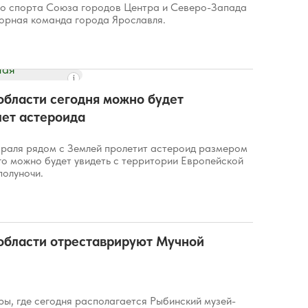
о спорта Союза городов Центра и Северо-Запада
борная команда города Ярославля.
области сегодня можно будет
лет астероида
евраля рядом с Землей пролетит астероид размером
го можно будет увидеть с территории Европейской
полуночи.
области отреставрируют Мучной
ры, где сегодня располагается Рыбинский музей-