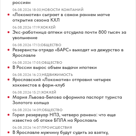
россиян
06.08.2026 18:00
|
НОВОСТИ КОМПАНИЙ
«Локомотив» сыграет в самом раннем матче
открытия сезона КХЛ
06.08.2026 17:19
|
ХОККЕЙ
Экс-работница аптеки отсудила почти 800 тысяч за
увольнение
06.08.2026 17:13
|
ОБЩЕСТВО
Резервисты отряда «БАРС» выходят на дежурство в
Ярославле
06.08.2026 17:05
|
ОБЩЕСТВО
В России вырос объем выдачи ипотеки
06.08.2026 16:23
|
НЕДВИЖИМОСТЬ
Ярославский «Локомотив» отправил четырех
хоккеистов в фарм-клуб
06.08.2026 15:21
|
ХОККЕЙ
Мария Львова-Белова оформила паспорт туриста
Золотого кольца
06.08.2026 14:09
|
ОБЩЕСТВО
Горел резервуар НПЗ, четверо ранено: что еще
известно об атаке БПЛА на Ярославль
06.08.2026 14:07
|
ПРОИСШЕСТВИЯ
В Ярославле мужчину будут судить за взятку,