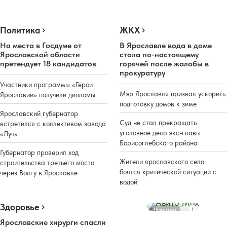
Политика
ЖКХ
На места в Госдуме от
В Ярославле вода в доме
Ярославской области
стала по-настоящему
претендует 18 кандидатов
горячей после жалобы в
прокуратуру
Участники программы «Герои
Мэр Ярославля призвал ускорить
Ярославии» получили дипломы
подготовку домов к зиме
Ярославский губернатор
Суд не стал прекращать
встретился с коллективом завода
уголовное дело экс-главы
«Луч»
Борисоглебского района
Губернатор проверил ход
Жители ярославского села
строительства третьего моста
боятся критической ситуации с
через Волгу в Ярославле
водой
Здоровье
Реклама
Ярославские хирурги спасли