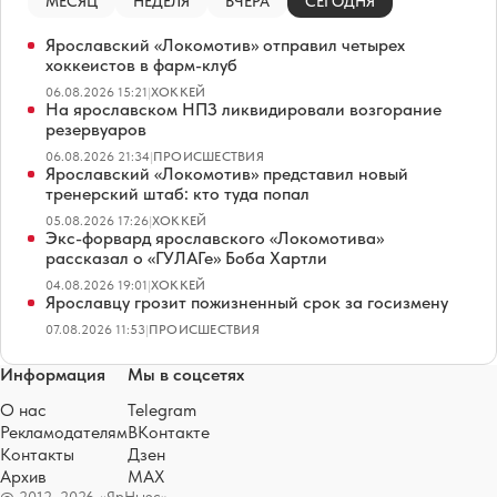
МЕСЯЦ
НЕДЕЛЯ
ВЧЕРА
СЕГОДНЯ
Ярославский «Локомотив» отправил четырех
хоккеистов в фарм-клуб
06.08.2026 15:21
|
ХОККЕЙ
На ярославском НПЗ ликвидировали возгорание
резервуаров
06.08.2026 21:34
|
ПРОИСШЕСТВИЯ
Ярославский «Локомотив» представил новый
тренерский штаб: кто туда попал
05.08.2026 17:26
|
ХОККЕЙ
Экс-форвард ярославского «Локомотива»
рассказал о «ГУЛАГе» Боба Хартли
04.08.2026 19:01
|
ХОККЕЙ
Ярославцу грозит пожизненный срок за госизмену
07.08.2026 11:53
|
ПРОИСШЕСТВИЯ
Информация
Мы в соцсетях
О нас
Telegram
Рекламодателям
ВКонтакте
Контакты
Дзен
Архив
MAX