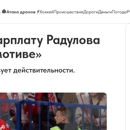
 👷
Атака дронов ⚡
Хоккей
Происшествия
Дороги
Деньги
Погода
Р
арплату Радулова
мотиве»
ует действительности.