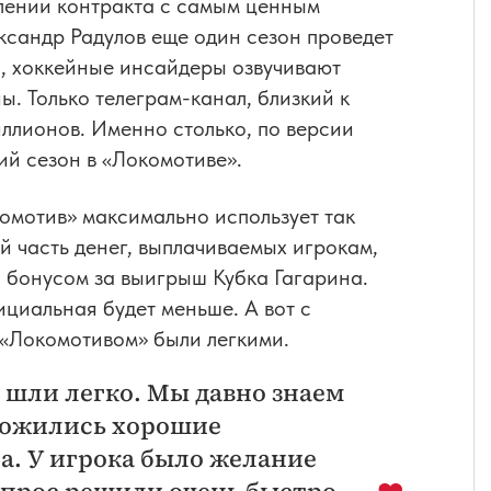
лении контракта с самым ценным
ксандр Радулов еще один сезон проведет
о, хоккейные инсайдеры озвучивают
ы. Только телеграм-канал, близкий к
иллионов. Именно столько, по версии
й сезон в «Локомотиве».
комотив» максимально использует так
 часть денег, выплачиваемых игрокам,
я бонусом за выигрыш Кубка Гагарина.
циальная будет меньше. А вот с
 «Локомотивом» были легкими.
 шли легко. Мы давно знаем
сложились хорошие
а. У игрока было желание
опрос решили очень быстро