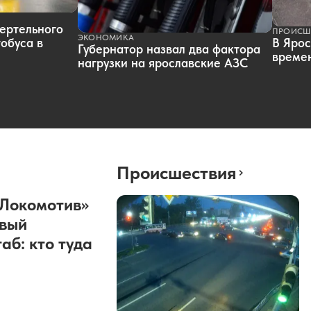
ертельного
ПРОИСШ
ЭКОНОМИКА
обуса в
В Ярос
Губернатор назвал два фактора
времен
нагрузки на ярославские АЗС
Происшествия
«Локомотив»
овый
аб: кто туда