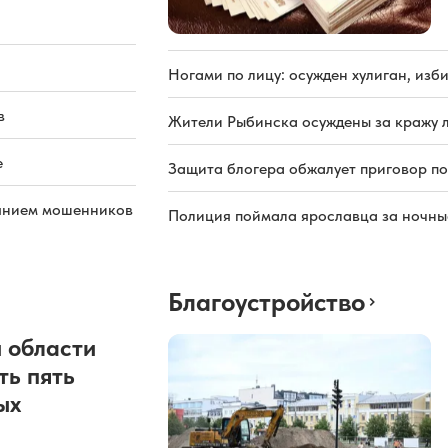
Ногами по лицу: осужден хулиган, из
в
Жители Рыбинска осуждены за кражу л
е
Защита блогера обжалует приговор по
иянием мошенников
Полиция поймала ярославца за ночны
Благоустройство
 области
ть пять
ых