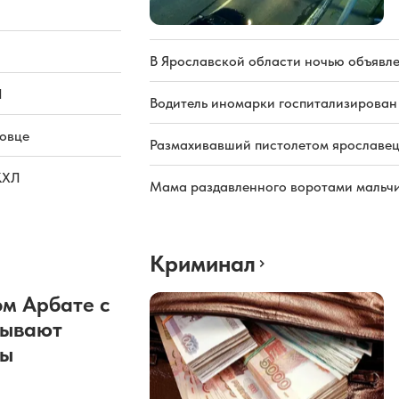
В Ярославской области ночью объявл
Л
Водитель иномарки госпитализирован
повце
Размахивавший пистолетом ярославец
КХЛ
Мама раздавленного воротами мальчи
Криминал
м Арбате с
рывают
ды