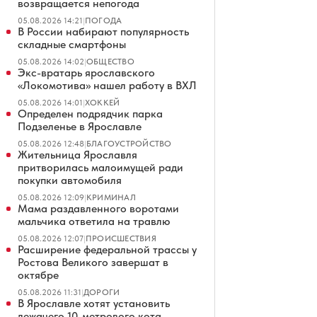
возвращается непогода
05.08.2026 14:21
|
ПОГОДА
В России набирают популярность
складные смартфоны
05.08.2026 14:02
|
ОБЩЕСТВО
Экс-вратарь ярославского
«Локомотива» нашел работу в ВХЛ
05.08.2026 14:01
|
ХОККЕЙ
Определен подрядчик парка
Подзеленье в Ярославле
05.08.2026 12:48
|
БЛАГОУСТРОЙСТВО
Жительница Ярославля
притворилась малоимущей ради
покупки автомобиля
05.08.2026 12:09
|
КРИМИНАЛ
Мама раздавленного воротами
мальчика ответила на травлю
05.08.2026 12:07
|
ПРОИСШЕСТВИЯ
Расширение федеральной трассы у
Ростова Великого завершат в
октябре
05.08.2026 11:31
|
ДОРОГИ
В Ярославле хотят установить
лежачего 10-метрового кота