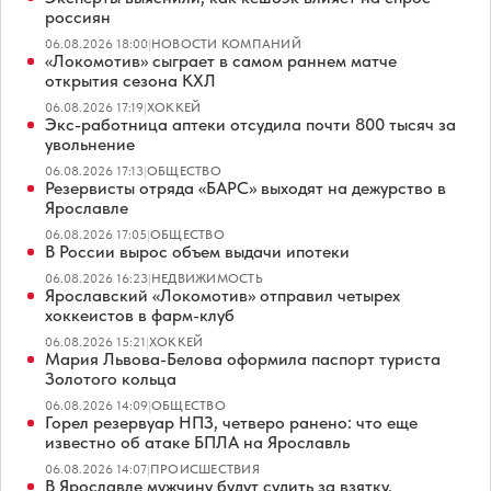
россиян
06.08.2026 18:00
|
НОВОСТИ КОМПАНИЙ
«Локомотив» сыграет в самом раннем матче
открытия сезона КХЛ
06.08.2026 17:19
|
ХОККЕЙ
Экс-работница аптеки отсудила почти 800 тысяч за
увольнение
06.08.2026 17:13
|
ОБЩЕСТВО
Резервисты отряда «БАРС» выходят на дежурство в
Ярославле
06.08.2026 17:05
|
ОБЩЕСТВО
В России вырос объем выдачи ипотеки
06.08.2026 16:23
|
НЕДВИЖИМОСТЬ
Ярославский «Локомотив» отправил четырех
хоккеистов в фарм-клуб
06.08.2026 15:21
|
ХОККЕЙ
Мария Львова-Белова оформила паспорт туриста
Золотого кольца
06.08.2026 14:09
|
ОБЩЕСТВО
Горел резервуар НПЗ, четверо ранено: что еще
известно об атаке БПЛА на Ярославль
06.08.2026 14:07
|
ПРОИСШЕСТВИЯ
В Ярославле мужчину будут судить за взятку,