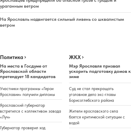
Ярославцев предупредили об опасной грозе с градом и
ураганным ветром
На Ярославль надвигается сильный ливень со шквалистым
ветром
Политика
ЖКХ
На места в Госдуме от
Мэр Ярославля призвал
Ярославской области
ускорить подготовку домов к
претендует 18 кандидатов
зиме
Участники программы «Герои
Суд не стал прекращать
Ярославии» получили дипломы
уголовное дело экс-главы
Борисоглебского района
Ярославский губернатор
встретился с коллективом завода
Жители ярославского села
«Луч»
боятся критической ситуации с
водой
Губернатор проверил ход