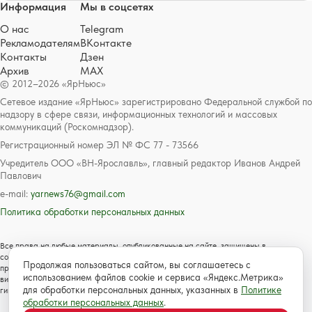
Информация
Мы в соцсетях
О нас
Telegram
Рекламодателям
ВКонтакте
Контакты
Дзен
Архив
MAX
© 2012–2026 «ЯрНьюс»
Сетевое издание «ЯрНьюс» зарегистрировано Федеральной службой по
надзору в сфере связи, информационных технологий и массовых
коммуникаций (Роскомнадзор).
Регистрационный номер ЭЛ № ФС 77 - 73566
Учредитель ООО «ВН-Ярославль», главный редактор Иванов Андрей
Павлович
e-mail:
yarnews76@gmail.com
Политика обработки персональных данных
Все права на любые материалы, опубликованные на сайте, защищены в
соответствии с российским и международным законодательством об авторском
Продолжая пользоваться сайтом, вы соглашаетесь с
праве и смежных правах. Любое использование текстовых, фото, аудио и
использованием файлов cookie и сервиса «Яндекс.Метрика»
видеоматериалов возможно только с согласия правообладателя с обязательной
для обработки персональных данных, указанных в
Политике
гиперссылкой на сайт https://www.yarnews.net; Для детей старше 16 лет.
обработки персональных данных
.