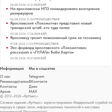
06.08.2026 15:21
|
ХОККЕЙ
На ярославском НПЗ ликвидировали возгорание
резервуаров
06.08.2026 21:34
|
ПРОИСШЕСТВИЯ
Ярославский «Локомотив» представил новый
тренерский штаб: кто туда попал
05.08.2026 17:26
|
ХОККЕЙ
Ярославцу грозит пожизненный срок за госизмену
07.08.2026 11:53
|
ПРОИСШЕСТВИЯ
Экс-форвард ярославского «Локомотива»
рассказал о «ГУЛАГе» Боба Хартли
04.08.2026 19:01
|
ХОККЕЙ
Информация
Мы в соцсетях
О нас
Telegram
Рекламодателям
ВКонтакте
Контакты
Дзен
Архив
MAX
© 2012–2026 «ЯрНьюс»
Сетевое издание «ЯрНьюс» зарегистрировано Федеральной службой по
надзору в сфере связи, информационных технологий и массовых
коммуникаций (Роскомнадзор).