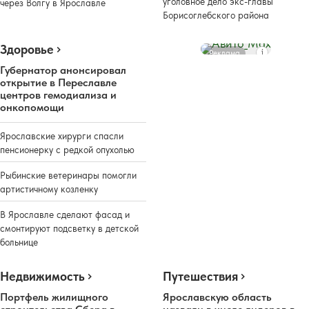
уголовное дело экс-главы
через Волгу в Ярославле
Борисоглебского района
Здоровье
Реклама
Губернатор анонсировал
открытие в Переславле
центров гемодиализа и
онкопомощи
Ярославские хирурги спасли
пенсионерку с редкой опухолью
Рыбинские ветеринары помогли
артистичному козленку
В Ярославле сделают фасад и
смонтируют подсветку в детской
больнице
Недвижимость
Путешествия
Портфель жилищного
Ярославскую область