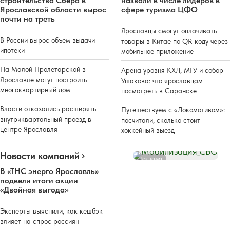
строительства Сбера в
назвали в числе лидеров в
Ярославской области вырос
сфере туризма ЦФО
почти на треть
Ярославцы смогут оплачивать
В России вырос объем выдачи
товары в Китае по QR-коду через
ипотеки
мобильное приложение
На Малой Пролетарской в
Арена уровня КХЛ, МГУ и собор
Ярославле могут построить
Ушакова: что ярославцам
многоквартирный дом
посмотреть в Саранске
Власти отказались расширять
Путешествуем с «Локомотивом»:
внутриквартальный проезд в
посчитали, сколько стоит
центре Ярославля
хоккейный выезд
Новости компаний
Реклама
В «ТНС энерго Ярославль»
подвели итоги акции
«Двойная выгода»
Эксперты выяснили, как кешбэк
влияет на спрос россиян