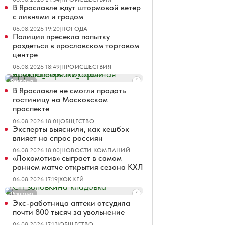
В Ярославле ждут штормовой ветер
с ливнями и градом
06.08.2026 19:20
|
ПОГОДА
Полиция пресекла попытку
раздеться в ярославском торговом
центре
06.08.2026 18:49
|
ПРОИСШЕСТВИЯ
Реклама
В Ярославле не смогли продать
гостиницу на Московском
проспекте
06.08.2026 18:01
|
ОБЩЕСТВО
Эксперты выяснили, как кешбэк
влияет на спрос россиян
06.08.2026 18:00
|
НОВОСТИ КОМПАНИЙ
«Локомотив» сыграет в самом
раннем матче открытия сезона КХЛ
06.08.2026 17:19
|
ХОККЕЙ
Реклама
Экс-работница аптеки отсудила
почти 800 тысяч за увольнение
06.08.2026 17:13
|
ОБЩЕСТВО