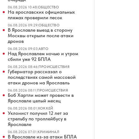
06.08.2026 10:48
|
ОБЩЕСТВО
На ярославских официальных
пляжах проверили песок
06.08.2026 09:29
|
ОБЩЕСТВО
В Ярославле выезд в сторону
Москвы открыли после атаки
дронов
06.08.2026 09:03
|
АВТО
Над Ярославлем ночью и утром
сбили уже 92 БПЛА
06.08.2026 08:46
|
ПРОИСШЕСТВИЯ
Губернатор рассказал о
последствиях самой массовой
атаки дронов на Ярославль
06.08.2026 08:11
|
ПРОИСШЕСТВИЯ
Боб Хартли может провести в
Ярославле целый месяц
06.08.2026 08:01
|
ХОККЕЙ
Уклонист получил 12 лет за
стрельбу по троллейбусу в
Ярославле
06.08.2026 07:01
|
КРИМИНАЛ
В Ярославле из-за атаки БПЛА