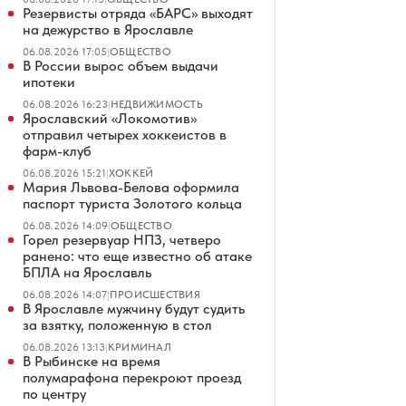
Резервисты отряда «БАРС» выходят
на дежурство в Ярославле
06.08.2026 17:05
|
ОБЩЕСТВО
В России вырос объем выдачи
ипотеки
06.08.2026 16:23
|
НЕДВИЖИМОСТЬ
Ярославский «Локомотив»
отправил четырех хоккеистов в
фарм-клуб
06.08.2026 15:21
|
ХОККЕЙ
Мария Львова-Белова оформила
паспорт туриста Золотого кольца
06.08.2026 14:09
|
ОБЩЕСТВО
Горел резервуар НПЗ, четверо
ранено: что еще известно об атаке
БПЛА на Ярославль
06.08.2026 14:07
|
ПРОИСШЕСТВИЯ
В Ярославле мужчину будут судить
за взятку, положенную в стол
06.08.2026 13:13
|
КРИМИНАЛ
В Рыбинске на время
полумарафона перекроют проезд
по центру