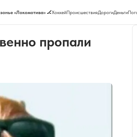
зонье «Локомотива» 🏒
Хоккей
Происшествия
Дороги
Деньги
Пог
твенно пропали