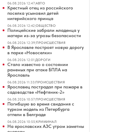
06.08.2026 12:47
|
АВТО
Крестный отец из российского
поселка усыновил детей
нигерийского принца
06.08.2026 12:42
|
ОБЩЕСТВО
Полицейские забрали младенца у
матери из-за угрозы безопасности
06.08.2026 12:39
|
ПРОИСШЕСТВИЯ
В Ярославле построят новую дорогу
в парке «Новоселки»
06.08.2026 12:01
|
ДОРОГИ
Стало известно о состоянии
раненых при атаке БПЛА на
Ярославль
06.08.2026 11:33
|
ПРОИСШЕСТВИЯ
Ярославец пострадал при пожаре в
садоводстве «Нефтяник-2»
06.08.2026 10:57
|
ПРОИСШЕСТВИЯ
Погибшую во время свидания с
турком модель из Петербурга
отпели в Белграде
06.08.2026 10:55
|
КРИМИНАЛ
На ярославских АЗС утром заметны
очереди