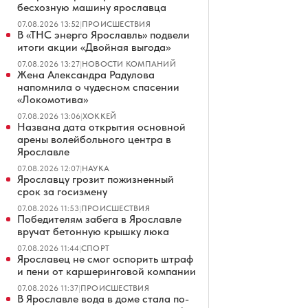
бесхозную машину ярославца
07.08.2026 13:52
|
ПРОИСШЕСТВИЯ
В «ТНС энерго Ярославль» подвели
итоги акции «Двойная выгода»
07.08.2026 13:27
|
НОВОСТИ КОМПАНИЙ
Жена Александра Радулова
напомнила о чудесном спасении
«Локомотива»
07.08.2026 13:06
|
ХОККЕЙ
Названа дата открытия основной
арены волейбольного центра в
Ярославле
07.08.2026 12:07
|
НАУКА
Ярославцу грозит пожизненный
срок за госизмену
07.08.2026 11:53
|
ПРОИСШЕСТВИЯ
Победителям забега в Ярославле
вручат бетонную крышку люка
07.08.2026 11:44
|
СПОРТ
Ярославец не смог оспорить штраф
и пени от каршеринговой компании
07.08.2026 11:37
|
ПРОИСШЕСТВИЯ
В Ярославле вода в доме стала по-