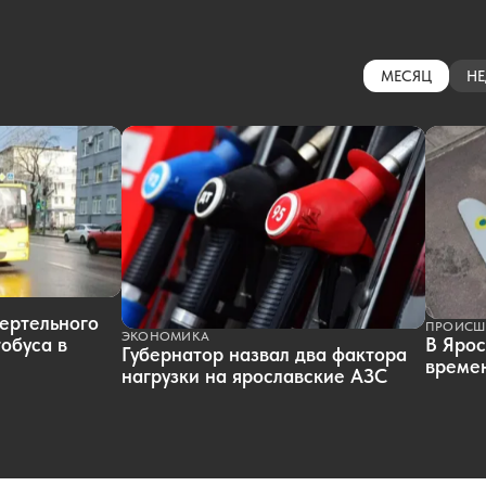
МЕСЯЦ
НЕ
ертельного
ПРОИСШ
ЭКОНОМИКА
обуса в
В Ярос
Губернатор назвал два фактора
времен
нагрузки на ярославские АЗС