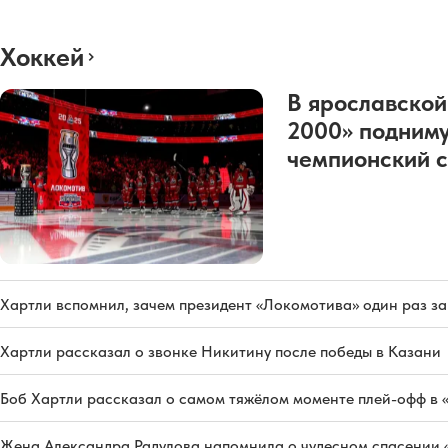
Хоккей
В ярославской
2000» подниму
чемпионский с
Хартли вспомнил, зачем президент «Локомотива» один раз з
Хартли рассказал о звонке Никитину после победы в Казани
Боб Хартли рассказал о самом тяжёлом моменте плей-офф в 
Жена Александра Радулова напомнила о чудесном спасении