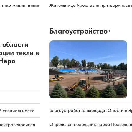
Жительница Ярославля притворилась 
иянием мошенников
Благоустройство
 области
ации текли в
 Неро
Благоустройство площади Юности в Я
й специальности
Определен подрядчик парка Подзелень
электровелосипед