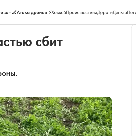
ива» 🏒
Атака дронов ⚡
Хоккей
Происшествия
Дороги
Деньги
Пог
астью сбит
роны.