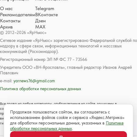
О нас
Telegram
Рекламодателям
ВКонтакте
Контакты
Дзен
Архив
MAX
© 2012–2026 «ЯрНьюс»
Сетевое издание «ЯрНьюс» зарегистрировано Федеральной службой по
надзору в сфере связи, информационных технологий и массовых
коммуникаций (Роскомнадзор).
Регистрационный номер ЭЛ № ФС 77 - 73566
Учредитель ООО «ВН-Ярославль», главный редактор Иванов Андрей
Павлович
e-mail:
yarnews76@gmail.com
Политика обработки персональных данных
Все права на любые материалы, опубликованные на сайте, защищены в
соответствии с российским и международным законодательством об авторском
Продолжая пользоваться сайтом, вы соглашаетесь с
праве и смежных правах. Любое использование текстовых, фото, аудио и
использованием файлов cookie и сервиса «Яндекс.Метрика»
видеоматериалов возможно только с согласия правообладателя с обязательной
для обработки персональных данных, указанных в
Политике
гиперссылкой на сайт https://www.yarnews.net; Для детей старше 16 лет.
обработки персональных данных
.