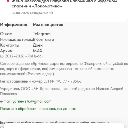
Жена Александра Радулова напомнила о чудесном
спасении «Локомотива»
07.08.2026 13:06
|
ХОККЕЙ
Информация
Мы в соцсетях
О нас
Telegram
Рекламодателям
ВКонтакте
Контакты
Дзен
Архив
MAX
© 2012–2026 «ЯрНьюс»
Сетевое издание «ЯрНьюс» зарегистрировано Федеральной службой по
надзору в сфере связи, информационных технологий и массовых
коммуникаций (Роскомнадзор).
Регистрационный номер ЭЛ № ФС 77 - 73566
Учредитель ООО «ВН-Ярославль», главный редактор Иванов Андрей
Павлович
e-mail:
yarnews76@gmail.com
Политика обработки персональных данных
Все права на любые материалы, опубликованные на сайте, защищены в
соответствии с российским и международным законодательством об авторском