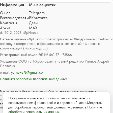
Информация
Мы в соцсетях
О нас
Telegram
Рекламодателям
ВКонтакте
Контакты
Дзен
Архив
MAX
© 2012–2026 «ЯрНьюс»
Сетевое издание «ЯрНьюс» зарегистрировано Федеральной службой по
надзору в сфере связи, информационных технологий и массовых
коммуникаций (Роскомнадзор).
Регистрационный номер ЭЛ № ФС 77 - 73566
Учредитель ООО «ВН-Ярославль», главный редактор Иванов Андрей
Павлович
e-mail:
yarnews76@gmail.com
Политика обработки персональных данных
Все права на любые материалы, опубликованные на сайте, защищены в
соответствии с российским и международным законодательством об авторском
Продолжая пользоваться сайтом, вы соглашаетесь с
праве и смежных правах. Любое использование текстовых, фото, аудио и
использованием файлов cookie и сервиса «Яндекс.Метрика»
видеоматериалов возможно только с согласия правообладателя с обязательной
для обработки персональных данных, указанных в
Политике
гиперссылкой на сайт https://www.yarnews.net; Для детей старше 16 лет.
обработки персональных данных
.