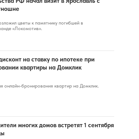
ьства РФ начал визит в Ярославль с
уношне
зложил цветы к памятнику погибшей в
анде «Локомотив».
дисконт на ставку по ипотеке при
овании квартиры на Домклик
ия онлайн-бронирования квартир на Домклик.
ители многих домов встретят 1 сентября
ды