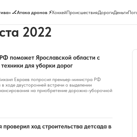
ива» 🏒
Атака дронов ⚡
Хоккей
Происшествия
Дороги
Деньги
Пог
ста 2022
РФ поможет Ярославской области с
техники для уборки дорог
Михаил Евраев попросил премьер-министра РФ
в ходе двусторонней встречи о выделении
нансирования на приобретение дорожно-уборочной
я проверил ход строительства детсада в