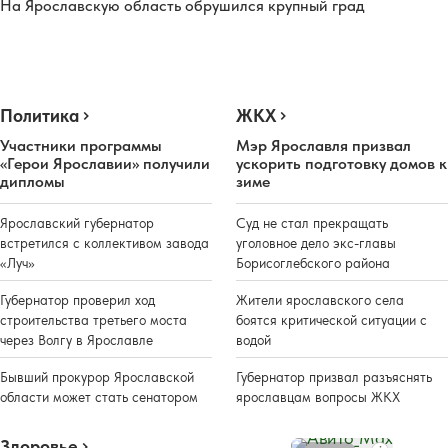
На Ярославскую область обрушился крупный град
Политика
ЖКХ
Участники программы
Мэр Ярославля призвал
«Герои Ярославии» получили
ускорить подготовку домов к
дипломы
зиме
Ярославский губернатор
Суд не стал прекращать
встретился с коллективом завода
уголовное дело экс-главы
«Луч»
Борисоглебского района
Губернатор проверил ход
Жители ярославского села
строительства третьего моста
боятся критической ситуации с
через Волгу в Ярославле
водой
Бывший прокурор Ярославской
Губернатор призвал разъяснять
области может стать сенатором
ярославцам вопросы ЖКХ
Здоровье