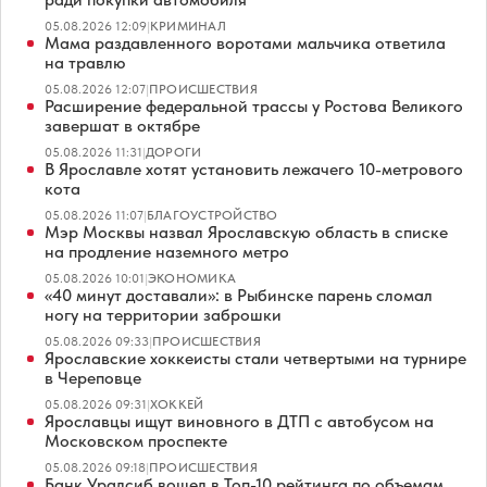
05.08.2026 12:09
|
КРИМИНАЛ
Мама раздавленного воротами мальчика ответила
на травлю
05.08.2026 12:07
|
ПРОИСШЕСТВИЯ
Расширение федеральной трассы у Ростова Великого
завершат в октябре
05.08.2026 11:31
|
ДОРОГИ
В Ярославле хотят установить лежачего 10-метрового
кота
05.08.2026 11:07
|
БЛАГОУСТРОЙСТВО
Мэр Москвы назвал Ярославскую область в списке
на продление наземного метро
05.08.2026 10:01
|
ЭКОНОМИКА
«40 минут доставали»: в Рыбинске парень сломал
ногу на территории заброшки
05.08.2026 09:33
|
ПРОИСШЕСТВИЯ
Ярославские хоккеисты стали четвертыми на турнире
в Череповце
05.08.2026 09:31
|
ХОККЕЙ
Ярославцы ищут виновного в ДТП с автобусом на
Московском проспекте
05.08.2026 09:18
|
ПРОИСШЕСТВИЯ
Банк Уралсиб вошел в Топ-10 рейтинга по объемам