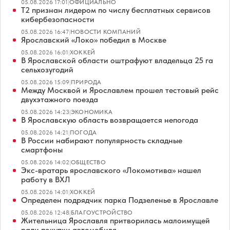
05.08.2026 17:01
|
ОФИЦИАЛЬНО
Т2 признан лидером по числу бесплатных сервисов
кибербезопасности
05.08.2026 16:47
|
НОВОСТИ КОМПАНИЙ
Ярославский «Локо» победил в Москве
05.08.2026 16:01
|
ХОККЕЙ
В Ярославской области оштрафуют владельца 25 га
сельхозугодий
05.08.2026 15:09
|
ПРИРОДА
Между Москвой и Ярославлем прошел тестовый рейс
двухэтажного поезда
05.08.2026 14:23
|
ЭКОНОМИКА
В Ярославскую область возвращается непогода
05.08.2026 14:21
|
ПОГОДА
В России набирают популярность складные
смартфоны
05.08.2026 14:02
|
ОБЩЕСТВО
Экс-вратарь ярославского «Локомотива» нашел
работу в ВХЛ
05.08.2026 14:01
|
ХОККЕЙ
Определен подрядчик парка Подзеленье в Ярославле
05.08.2026 12:48
|
БЛАГОУСТРОЙСТВО
Жительница Ярославля притворилась малоимущей
ради покупки автомобиля