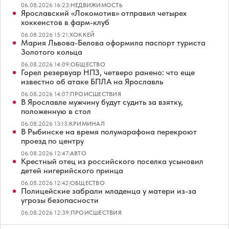
06.08.2026 16:23
|
НЕДВИЖИМОСТЬ
Ярославский «Локомотив» отправил четырех
хоккеистов в фарм-клуб
06.08.2026 15:21
|
ХОККЕЙ
Мария Львова-Белова оформила паспорт туриста
Золотого кольца
06.08.2026 14:09
|
ОБЩЕСТВО
Горел резервуар НПЗ, четверо ранено: что еще
известно об атаке БПЛА на Ярославль
06.08.2026 14:07
|
ПРОИСШЕСТВИЯ
В Ярославле мужчину будут судить за взятку,
положенную в стол
06.08.2026 13:13
|
КРИМИНАЛ
В Рыбинске на время полумарафона перекроют
проезд по центру
06.08.2026 12:47
|
АВТО
Крестный отец из российского поселка усыновил
детей нигерийского принца
06.08.2026 12:42
|
ОБЩЕСТВО
Полицейские забрали младенца у матери из-за
угрозы безопасности
06.08.2026 12:39
|
ПРОИСШЕСТВИЯ