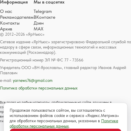
Информация
Мы в соцсетях
О нас
Telegram
Рекламодателям
ВКонтакте
Контакты
Дзен
Архив
MAX
© 2012–2026 «ЯрНьюс»
Сетевое издание «ЯрНьюс» зарегистрировано Федеральной службой по
надзору в сфере связи, информационных технологий и массовых
коммуникаций (Роскомнадзор).
Регистрационный номер ЭЛ № ФС 77 - 73566
Учредитель ООО «ВН-Ярославль», главный редактор Иванов Андрей
Павлович
e-mail:
yarnews76@gmail.com
Политика обработки персональных данных
Все права на любые материалы, опубликованные на сайте, защищены в
соответствии с российским и международным законодательством об авторском
Продолжая пользоваться сайтом, вы соглашаетесь с
праве и смежных правах. Любое использование текстовых, фото, аудио и
использованием файлов cookie и сервиса «Яндекс.Метрика»
видеоматериалов возможно только с согласия правообладателя с обязательной
для обработки персональных данных, указанных в
Политике
гиперссылкой на сайт https://www.yarnews.net; Для детей старше 16 лет.
обработки персональных данных
.