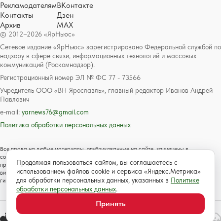
Рекламодателям
ВКонтакте
Контакты
Дзен
Архив
MAX
© 2012–2026 «ЯрНьюс»
Сетевое издание «ЯрНьюс» зарегистрировано Федеральной службой по
надзору в сфере связи, информационных технологий и массовых
коммуникаций (Роскомнадзор).
Регистрационный номер ЭЛ № ФС 77 - 73566
Учредитель ООО «ВН-Ярославль», главный редактор Иванов Андрей
Павлович
e-mail:
yarnews76@gmail.com
Политика обработки персональных данных
Все права на любые материалы, опубликованные на сайте, защищены в
соответствии с российским и международным законодательством об авторском
Продолжая пользоваться сайтом, вы соглашаетесь с
праве и смежных правах. Любое использование текстовых, фото, аудио и
использованием файлов cookie и сервиса «Яндекс.Метрика»
видеоматериалов возможно только с согласия правообладателя с обязательной
для обработки персональных данных, указанных в
Политике
гиперссылкой на сайт https://www.yarnews.net; Для детей старше 16 лет.
обработки персональных данных
.
Принять