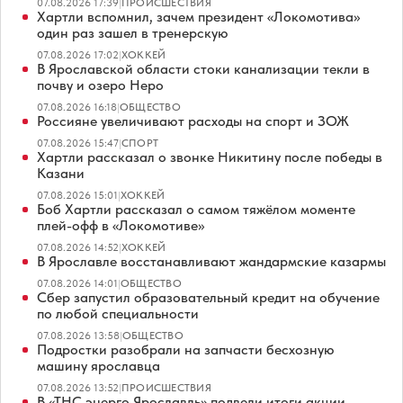
07.08.2026 17:39
|
ПРОИСШЕСТВИЯ
Хартли вспомнил, зачем президент «Локомотива»
один раз зашел в тренерскую
07.08.2026 17:02
|
ХОККЕЙ
В Ярославской области стоки канализации текли в
почву и озеро Неро
07.08.2026 16:18
|
ОБЩЕСТВО
Россияне увеличивают расходы на спорт и ЗОЖ
07.08.2026 15:47
|
СПОРТ
Хартли рассказал о звонке Никитину после победы в
Казани
07.08.2026 15:01
|
ХОККЕЙ
Боб Хартли рассказал о самом тяжёлом моменте
плей-офф в «Локомотиве»
07.08.2026 14:52
|
ХОККЕЙ
В Ярославле восстанавливают жандармские казармы
07.08.2026 14:01
|
ОБЩЕСТВО
Сбер запустил образовательный кредит на обучение
по любой специальности
07.08.2026 13:58
|
ОБЩЕСТВО
Подростки разобрали на запчасти бесхозную
машину ярославца
07.08.2026 13:52
|
ПРОИСШЕСТВИЯ
В «ТНС энерго Ярославль» подвели итоги акции