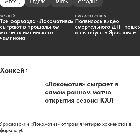
МЕСЯЦ
НЕДЕЛЯ
ВЧЕРА
СЕГОДНЯ
ХОККЕЙ
ПРОИСШЕСТВИЯ
Три форварда «Локомотива»
Появилось видео
сыграют в прощальном
смертельного ДТП пеше
матче олимпийского
и автобуса в Ярославле
чемпиона
Хоккей
«Локомотив» сыграет в
самом раннем матче
открытия сезона КХЛ
Ярославский «Локомотив» отправил четырех хоккеистов в
фарм-клуб