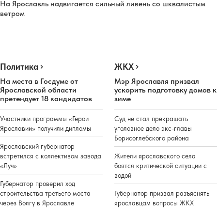
На Ярославль надвигается сильный ливень со шквалистым
ветром
Политика
ЖКХ
На места в Госдуме от
Мэр Ярославля призвал
Ярославской области
ускорить подготовку домов к
претендует 18 кандидатов
зиме
Участники программы «Герои
Суд не стал прекращать
Ярославии» получили дипломы
уголовное дело экс-главы
Борисоглебского района
Ярославский губернатор
встретился с коллективом завода
Жители ярославского села
«Луч»
боятся критической ситуации с
водой
Губернатор проверил ход
строительства третьего моста
Губернатор призвал разъяснять
через Волгу в Ярославле
ярославцам вопросы ЖКХ