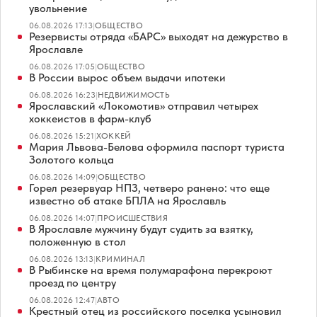
увольнение
06.08.2026 17:13
|
ОБЩЕСТВО
Резервисты отряда «БАРС» выходят на дежурство в
Ярославле
06.08.2026 17:05
|
ОБЩЕСТВО
В России вырос объем выдачи ипотеки
06.08.2026 16:23
|
НЕДВИЖИМОСТЬ
Ярославский «Локомотив» отправил четырех
хоккеистов в фарм-клуб
06.08.2026 15:21
|
ХОККЕЙ
Мария Львова-Белова оформила паспорт туриста
Золотого кольца
06.08.2026 14:09
|
ОБЩЕСТВО
Горел резервуар НПЗ, четверо ранено: что еще
известно об атаке БПЛА на Ярославль
06.08.2026 14:07
|
ПРОИСШЕСТВИЯ
В Ярославле мужчину будут судить за взятку,
положенную в стол
06.08.2026 13:13
|
КРИМИНАЛ
В Рыбинске на время полумарафона перекроют
проезд по центру
06.08.2026 12:47
|
АВТО
Крестный отец из российского поселка усыновил