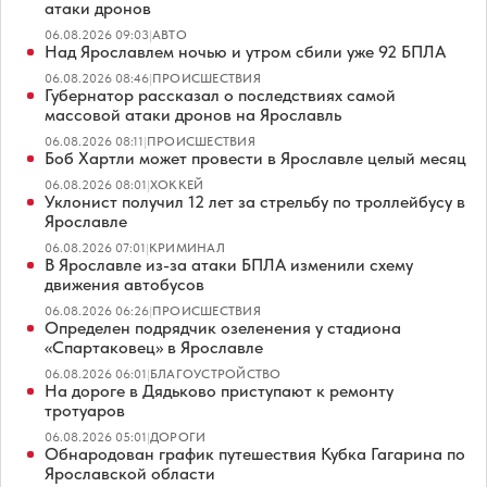
атаки дронов
06.08.2026 09:03
|
АВТО
Над Ярославлем ночью и утром сбили уже 92 БПЛА
06.08.2026 08:46
|
ПРОИСШЕСТВИЯ
Губернатор рассказал о последствиях самой
массовой атаки дронов на Ярославль
06.08.2026 08:11
|
ПРОИСШЕСТВИЯ
Боб Хартли может провести в Ярославле целый месяц
06.08.2026 08:01
|
ХОККЕЙ
Уклонист получил 12 лет за стрельбу по троллейбусу в
Ярославле
06.08.2026 07:01
|
КРИМИНАЛ
В Ярославле из-за атаки БПЛА изменили схему
движения автобусов
06.08.2026 06:26
|
ПРОИСШЕСТВИЯ
Определен подрядчик озеленения у стадиона
«Спартаковец» в Ярославле
06.08.2026 06:01
|
БЛАГОУСТРОЙСТВО
На дороге в Дядьково приступают к ремонту
тротуаров
06.08.2026 05:01
|
ДОРОГИ
Обнародован график путешествия Кубка Гагарина по
Ярославской области