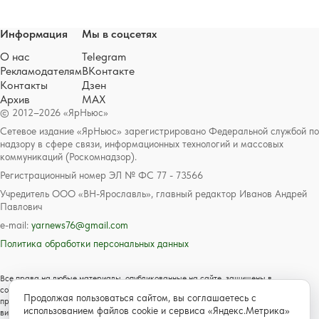
Информация
Мы в соцсетях
О нас
Telegram
Рекламодателям
ВКонтакте
Контакты
Дзен
Архив
MAX
© 2012–2026 «ЯрНьюс»
Сетевое издание «ЯрНьюс» зарегистрировано Федеральной службой по
надзору в сфере связи, информационных технологий и массовых
коммуникаций (Роскомнадзор).
Регистрационный номер ЭЛ № ФС 77 - 73566
Учредитель ООО «ВН-Ярославль», главный редактор Иванов Андрей
Павлович
e-mail:
yarnews76@gmail.com
Политика обработки персональных данных
Все права на любые материалы, опубликованные на сайте, защищены в
соответствии с российским и международным законодательством об авторском
Продолжая пользоваться сайтом, вы соглашаетесь с
праве и смежных правах. Любое использование текстовых, фото, аудио и
использованием файлов cookie и сервиса «Яндекс.Метрика»
видеоматериалов возможно только с согласия правообладателя с обязательной