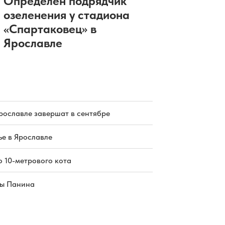
Определен подрядчик
озеленения у стадиона
«Спартаковец» в
Ярославле
рославле завершат в сентябре
е в Ярославле
о 10-метрового кота
цы Панина