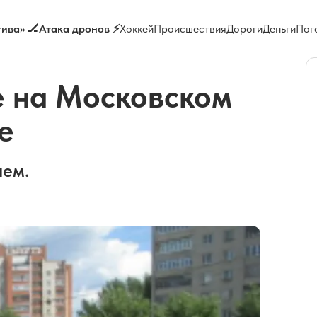
ива» 🏒
Атака дронов ⚡
Хоккей
Происшествия
Дороги
Деньги
Пог
е на Московском
е
нем.