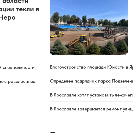
 области
ации текли в
 Неро
Благоустройство площади Юности в Я
й специальности
Определен подрядчик парка Подзелень
электровелосипед
В Ярославле хотят установить лежачег
В Ярославле завершается ремонт ули