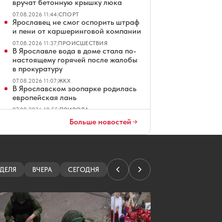
вручат бетонную крышку люка
07.08.2026 11:44
|
СПОРТ
Ярославец не смог оспорить штраф
и пени от каршеринговой компании
07.08.2026 11:37
|
ПРОИСШЕСТВИЯ
В Ярославле вода в доме стала по-
настоящему горячей после жалобы
в прокуратуру
07.08.2026 11:07
|
ЖКХ
В Ярославском зоопарке родилась
европейская лань
07.08.2026 10:55
|
ПРИРОДА
В Ярославской области жители
Больше новостей
купили 74-летнему дворнику
электровелосипед
07.08.2026 10:37
|
ОБЩЕСТВО
Ярославские хирурги спасли
пенсионерку с редкой опухолью
ДЕЛЯ
ВЧЕРА
СЕГОДНЯ
07.08.2026 10:33
|
ЗДОРОВЬЕ
В пешеходном центре Ростова
Великого исправят
свежеуложенную плитку
07.08.2026 10:32
|
ОФИЦИАЛЬНО
В Ярославской области в ДТП с