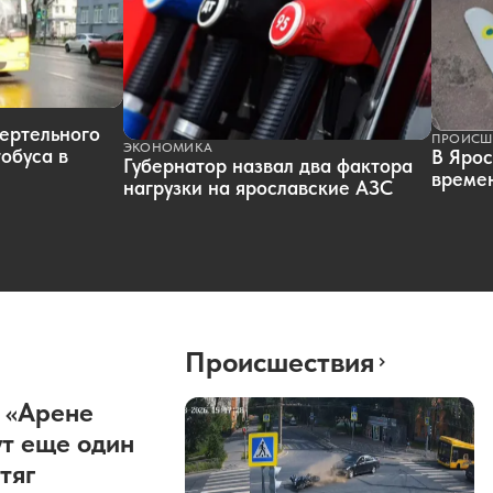
ертельного
ПРОИСШ
ЭКОНОМИКА
обуса в
В Ярос
Губернатор назвал два фактора
времен
нагрузки на ярославские АЗС
Происшествия
 «Арене
т еще один
тяг