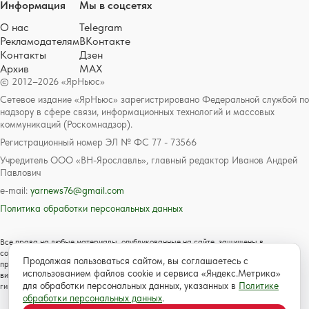
Информация
Мы в соцсетях
О нас
Telegram
Рекламодателям
ВКонтакте
Контакты
Дзен
Архив
MAX
© 2012–2026 «ЯрНьюс»
Сетевое издание «ЯрНьюс» зарегистрировано Федеральной службой по
надзору в сфере связи, информационных технологий и массовых
коммуникаций (Роскомнадзор).
Регистрационный номер ЭЛ № ФС 77 - 73566
Учредитель ООО «ВН-Ярославль», главный редактор Иванов Андрей
Павлович
e-mail:
yarnews76@gmail.com
Политика обработки персональных данных
Все права на любые материалы, опубликованные на сайте, защищены в
соответствии с российским и международным законодательством об авторском
Продолжая пользоваться сайтом, вы соглашаетесь с
праве и смежных правах. Любое использование текстовых, фото, аудио и
использованием файлов cookie и сервиса «Яндекс.Метрика»
видеоматериалов возможно только с согласия правообладателя с обязательной
для обработки персональных данных, указанных в
Политике
гиперссылкой на сайт https://www.yarnews.net; Для детей старше 16 лет.
обработки персональных данных
.