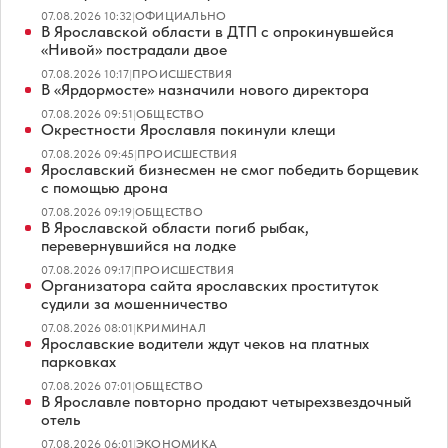
07.08.2026 10:32
|
ОФИЦИАЛЬНО
В Ярославской области в ДТП с опрокинувшейся
«Нивой» пострадали двое
07.08.2026 10:17
|
ПРОИСШЕСТВИЯ
В «Ярдормосте» назначили нового директора
07.08.2026 09:51
|
ОБЩЕСТВО
Окрестности Ярославля покинули клещи
07.08.2026 09:45
|
ПРОИСШЕСТВИЯ
Ярославский бизнесмен не смог победить борщевик
с помощью дрона
07.08.2026 09:19
|
ОБЩЕСТВО
В Ярославской области погиб рыбак,
перевернувшийся на лодке
07.08.2026 09:17
|
ПРОИСШЕСТВИЯ
Организатора сайта ярославских проституток
судили за мошенничество
07.08.2026 08:01
|
КРИМИНАЛ
Ярославские водители ждут чеков на платных
парковках
07.08.2026 07:01
|
ОБЩЕСТВО
В Ярославле повторно продают четырехзвездочный
отель
07.08.2026 06:01
|
ЭКОНОМИКА