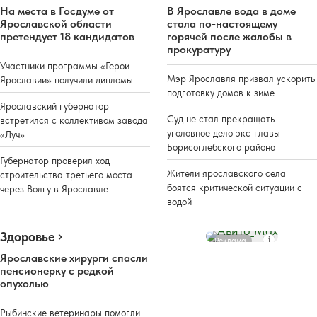
На места в Госдуме от
В Ярославле вода в доме
Ярославской области
стала по-настоящему
претендует 18 кандидатов
горячей после жалобы в
прокуратуру
Участники программы «Герои
Мэр Ярославля призвал ускорить
Ярославии» получили дипломы
подготовку домов к зиме
Ярославский губернатор
Суд не стал прекращать
встретился с коллективом завода
уголовное дело экс-главы
«Луч»
Борисоглебского района
Губернатор проверил ход
Жители ярославского села
строительства третьего моста
боятся критической ситуации с
через Волгу в Ярославле
водой
Здоровье
Реклама
Ярославские хирурги спасли
пенсионерку с редкой
опухолью
Рыбинские ветеринары помогли