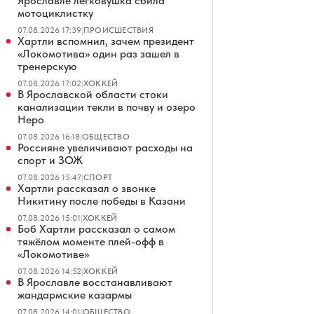
Ярославле легковушка сбила
мотоциклистку
07.08.2026 17:39
|
ПРОИСШЕСТВИЯ
Хартли вспомнил, зачем президент
«Локомотива» один раз зашел в
тренерскую
07.08.2026 17:02
|
ХОККЕЙ
В Ярославской области стоки
канализации текли в почву и озеро
Неро
07.08.2026 16:18
|
ОБЩЕСТВО
Россияне увеличивают расходы на
спорт и ЗОЖ
07.08.2026 15:47
|
СПОРТ
Хартли рассказал о звонке
Никитину после победы в Казани
07.08.2026 15:01
|
ХОККЕЙ
Боб Хартли рассказал о самом
тяжёлом моменте плей-офф в
«Локомотиве»
07.08.2026 14:52
|
ХОККЕЙ
В Ярославле восстанавливают
жандармские казармы
07.08.2026 14:01
|
ОБЩЕСТВО