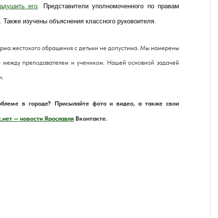
задушить его
. Представители уполномоченного по правам
. Также изучены объяснения классного руковоителя.
рма жестокого обращения с детьми не допустима. Мы намерены
ло между преподавателем и учеником. Нашей основной задачей
н.
облеме в городе? Присылайте фото и видео, а также свои
.нет — новости Ярославля
Вконтакте.