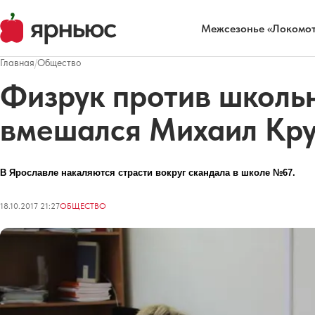
Межсезонье «Локомот
Главная
/
Общество
Физрук против школьн
вмешался Михаил Кр
В Ярославле накаляются страсти вокруг скандала в школе №67.
18.10.2017 21:27
ОБЩЕСТВО