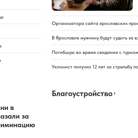
ды
Организатора сайта ярославских про
В Ярославле мужчину будут судить за в
в
Погибшую во время свидания с турком
е
Уклонист получил 12 лет за стрельбу п
Благоустройство
ни в
азали за
риминацию