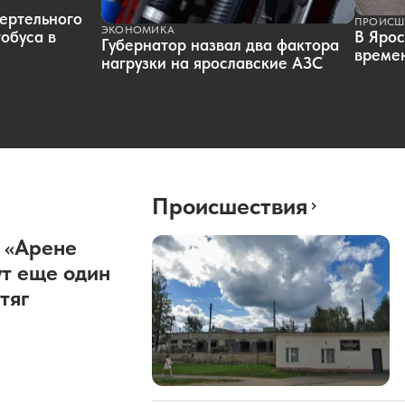
ертельного
ПРОИСШ
ЭКОНОМИКА
обуса в
В Ярос
Губернатор назвал два фактора
времен
нагрузки на ярославские АЗС
Происшествия
 «Арене
т еще один
тяг