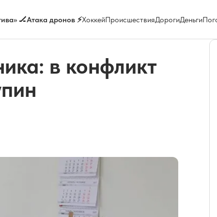
ива» 🏒
Атака дронов ⚡
Хоккей
Происшествия
Дороги
Деньги
Пог
ика: в конфликт
упин