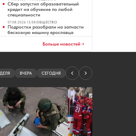
Сбер запустил образовательный
кредит на обучение по любой
специальности
07.08.2026 13:58
|
ОБЩЕСТВО
Подростки разобрали на запчасти
бесхозную машину ярославца
07.08.2026 13:52
|
ПРОИСШЕСТВИЯ
Больше новостей
В «ТНС энерго Ярославль» подвели
итоги акции «Двойная выгода»
07.08.2026 13:27
|
НОВОСТИ КОМПАНИЙ
Жена Александра Радулова
напомнила о чудесном спасении
«Локомотива»
ДЕЛЯ
ВЧЕРА
СЕГОДНЯ
07.08.2026 13:06
|
ХОККЕЙ
Названа дата открытия основной
арены волейбольного центра в
Ярославле
07.08.2026 12:07
|
НАУКА
Ярославцу грозит пожизненный
срок за госизмену
07.08.2026 11:53
|
ПРОИСШЕСТВИЯ
Победителям забега в Ярославле
вручат бетонную крышку люка