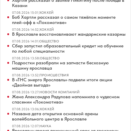
Хартли рассказал о звонке Никитину после победы в
Казани
07.08.2026 15:01
|
ХОККЕЙ
Боб Хартли рассказал о самом тяжёлом моменте
плей-офф в «Локомотиве»
07.08.2026 14:52
|
ХОККЕЙ
В Ярославле восстанавливают жандармские казармы
07.08.2026 14:01
|
ОБЩЕСТВО
Сбер запустил образовательный кредит на обучение
по любой специальности
07.08.2026 13:58
|
ОБЩЕСТВО
Подростки разобрали на запчасти бесхозную
машину ярославца
07.08.2026 13:52
|
ПРОИСШЕСТВИЯ
В «ТНС энерго Ярославль» подвели итоги акции
«Двойная выгода»
07.08.2026 13:27
|
НОВОСТИ КОМПАНИЙ
Жена Александра Радулова напомнила о чудесном
спасении «Локомотива»
07.08.2026 13:06
|
ХОККЕЙ
Названа дата открытия основной арены
волейбольного центра в Ярославле
07.08.2026 12:07
|
НАУКА
Ярославцу грозит пожизненный срок за госизмену