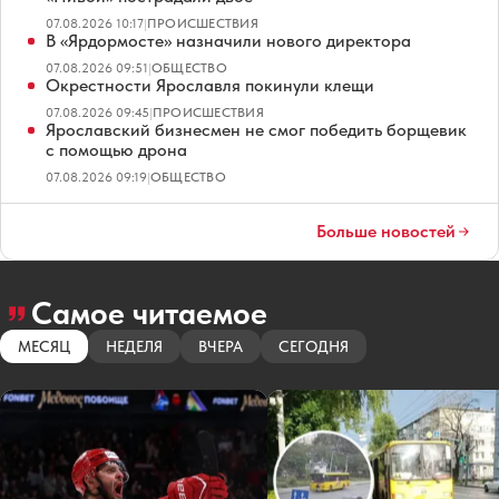
07.08.2026 10:17
|
ПРОИСШЕСТВИЯ
В «Ярдормосте» назначили нового директора
07.08.2026 09:51
|
ОБЩЕСТВО
Окрестности Ярославля покинули клещи
07.08.2026 09:45
|
ПРОИСШЕСТВИЯ
Ярославский бизнесмен не смог победить борщевик
с помощью дрона
07.08.2026 09:19
|
ОБЩЕСТВО
Больше новостей
Самое читаемое
МЕСЯЦ
НЕДЕЛЯ
ВЧЕРА
СЕГОДНЯ