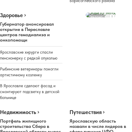
Борисоглебского района
Здоровье
Реклама
Губернатор анонсировал
открытие в Переславле
центров гемодиализа и
онкопомощи
Ярославские хирурги спасли
пенсионерку с редкой опухолью
Рыбинские ветеринары помогли
артистичному козленку
В Ярославле сделают фасад и
смонтируют подсветку в детской
больнице
Недвижимость
Путешествия
Портфель жилищного
Ярославскую область
строительства Сбера в
назвали в числе лидеров в
Ярославской области вырос
сфере туризма ЦФО