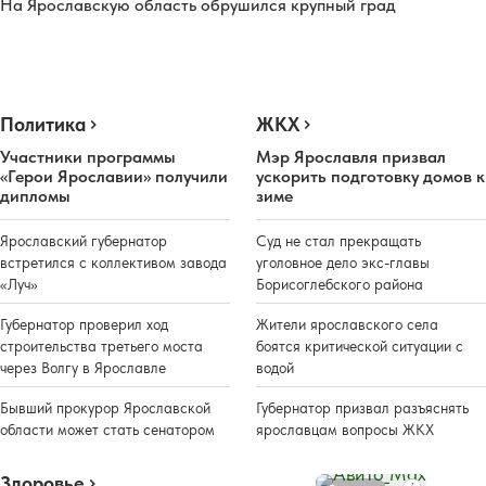
На Ярославскую область обрушился крупный град
Политика
ЖКХ
Участники программы
Мэр Ярославля призвал
«Герои Ярославии» получили
ускорить подготовку домов к
дипломы
зиме
Ярославский губернатор
Суд не стал прекращать
встретился с коллективом завода
уголовное дело экс-главы
«Луч»
Борисоглебского района
Губернатор проверил ход
Жители ярославского села
строительства третьего моста
боятся критической ситуации с
через Волгу в Ярославле
водой
Бывший прокурор Ярославской
Губернатор призвал разъяснять
области может стать сенатором
ярославцам вопросы ЖКХ
Здоровье