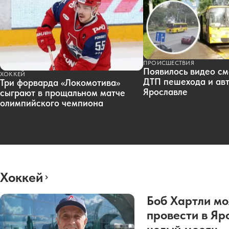
ПРОИСШЕСТВИЯ
Появилось видео см
ХОККЕЙ
ДТП пешехода и авт
Три форварда «Локомотива»
Ярославле
сыграют в прощальном матче
олимпийского чемпиона
Хоккей
Боб Хартли м
провести в Яр