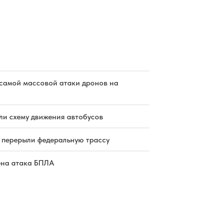
четвертыми на турнире в
Череповце
05.08.2026 09:31
|
ХОККЕЙ
Ярославцы ищут виновного в ДТП с
автобусом на Московском
проспекте
05.08.2026 09:18
|
ПРОИСШЕСТВИЯ
Банк Уралсиб вошел в Топ-10
рейтинга по объемам ипотечного
 самой массовой атаки дронов на
кредитования
05.08.2026 09:11
|
ДАЙДЖЕСТ
Ногами по лицу: осужден хулиган,
избивший женщину в ярославском
ли схему движения автобусов
магазине
05.08.2026 08:01
|
КРИМИНАЛ
 перерыли федеральную трассу
ена атака БПЛА