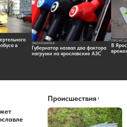
ертельного
ПРОИСШ
ЭКОНОМИКА
обуса в
В Ярос
Губернатор назвал два фактора
времен
нагрузки на ярославские АЗС
Происшествия
ожет
ославле