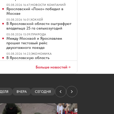
05.08.2026 16:47
|
НОВОСТИ КОМПАНИЙ
Ярославский «Локо» победил в
Москве
05.08.2026 16:01
|
ХОККЕЙ
В Ярославской области оштрафуют
владельца 25 га сельхозугодий
05.08.2026 15:09
|
ПРИРОДА
Между Москвой и Ярославлем
прошел тестовый рейс
двухэтажного поезда
05.08.2026 14:23
|
ЭКОНОМИКА
В Ярославскую область
возвращается непогода
Больше новостей
05.08.2026 14:21
|
ПОГОДА
В России набирают популярность
складные смартфоны
05.08.2026 14:02
|
ОБЩЕСТВО
Экс-вратарь ярославского
«Локомотива» нашел работу в ВХЛ
ДЕЛЯ
ВЧЕРА
СЕГОДНЯ
05.08.2026 14:01
|
ХОККЕЙ
Определен подрядчик парка
Подзеленье в Ярославле
05.08.2026 12:48
|
БЛАГОУСТРОЙСТВО