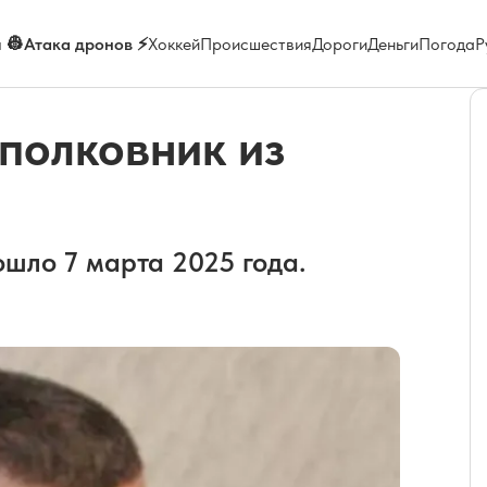
 👷
Атака дронов ⚡
Хоккей
Происшествия
Дороги
Деньги
Погода
Р
полковник из
шло 7 марта 2025 года.