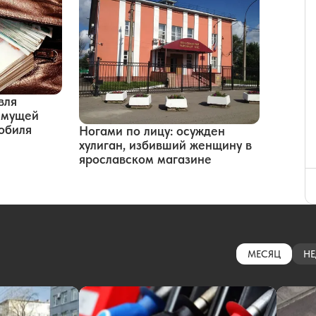
вля
имущей
обиля
Ногами по лицу: осужден
хулиган, избивший женщину в
ярославском магазине
МЕСЯЦ
НЕ