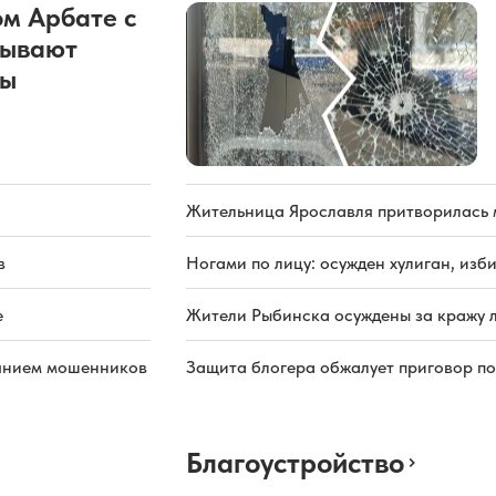
м Арбате с
рывают
ды
Жительница Ярославля притворилась 
Ногами по лицу: осужден хулиган, из
в
Жители Рыбинска осуждены за кражу л
е
Защита блогера обжалует приговор по
иянием мошенников
Благоустройство