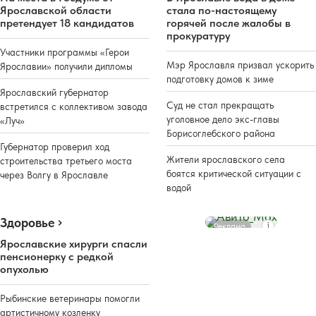
Ярославской области
стала по-настоящему
претендует 18 кандидатов
горячей после жалобы в
прокуратуру
Участники программы «Герои
Мэр Ярославля призвал ускорить
Ярославии» получили дипломы
подготовку домов к зиме
Ярославский губернатор
Суд не стал прекращать
встретился с коллективом завода
уголовное дело экс-главы
«Луч»
Борисоглебского района
Губернатор проверил ход
Жители ярославского села
строительства третьего моста
боятся критической ситуации с
через Волгу в Ярославле
водой
Здоровье
Реклама
Ярославские хирурги спасли
пенсионерку с редкой
опухолью
Рыбинские ветеринары помогли
артистичному козленку