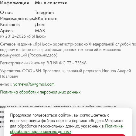
Информация
Мы в соцсетях
О нас
Telegram
Рекламодателям
ВКонтакте
Контакты
Дзен
Архив
MAX
© 2012–2026 «ЯрНьюс»
Сетевое издание «ЯрНьюс» зарегистрировано Федеральной службой по
надзору в сфере связи, информационных технологий и массовых
коммуникаций (Роскомнадзор).
Регистрационный номер ЭЛ № ФС 77 - 73566
Учредитель ООО «ВН-Ярославль», главный редактор Иванов Андрей
Павлович
e-mail:
yarnews76@gmail.com
Политика обработки персональных данных
Все права на любые материалы, опубликованные на сайте, защищены в
соответствии с российским и международным законодательством об авторском
Продолжая пользоваться сайтом, вы соглашаетесь с
праве и смежных правах. Любое использование текстовых, фото, аудио и
использованием файлов cookie и сервиса «Яндекс.Метрика»
видеоматериалов возможно только с согласия правообладателя с обязательной
для обработки персональных данных, указанных в
Политике
гиперссылкой на сайт https://www.yarnews.net; Для детей старше 16 лет.
обработки персональных данных
.