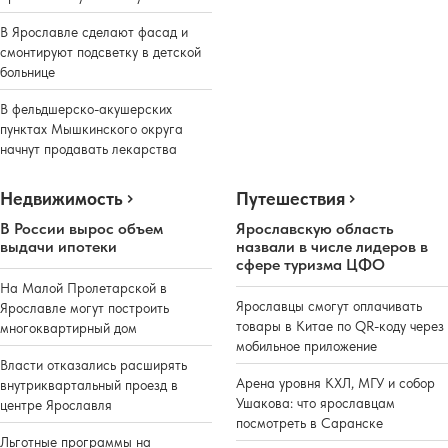
В Ярославле сделают фасад и
смонтируют подсветку в детской
больнице
В фельдшерско-акушерских
пунктах Мышкинского округа
начнут продавать лекарства
Недвижимость
Путешествия
В России вырос объем
Ярославскую область
выдачи ипотеки
назвали в числе лидеров в
сфере туризма ЦФО
На Малой Пролетарской в
Ярославцы смогут оплачивать
Ярославле могут построить
товары в Китае по QR-коду через
многоквартирный дом
мобильное приложение
Власти отказались расширять
Арена уровня КХЛ, МГУ и собор
внутриквартальный проезд в
Ушакова: что ярославцам
центре Ярославля
посмотреть в Саранске
Льготные программы на