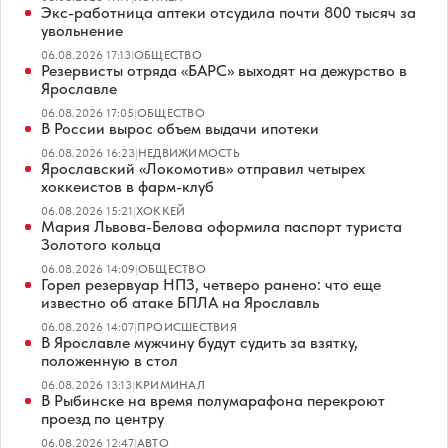
Экс-работница аптеки отсудила почти 800 тысяч за
увольнение
06.08.2026 17:13
|
ОБЩЕСТВО
Резервисты отряда «БАРС» выходят на дежурство в
Ярославле
06.08.2026 17:05
|
ОБЩЕСТВО
В России вырос объем выдачи ипотеки
06.08.2026 16:23
|
НЕДВИЖИМОСТЬ
Ярославский «Локомотив» отправил четырех
хоккеистов в фарм-клуб
06.08.2026 15:21
|
ХОККЕЙ
Мария Львова-Белова оформила паспорт туриста
Золотого кольца
06.08.2026 14:09
|
ОБЩЕСТВО
Горел резервуар НПЗ, четверо ранено: что еще
известно об атаке БПЛА на Ярославль
06.08.2026 14:07
|
ПРОИСШЕСТВИЯ
В Ярославле мужчину будут судить за взятку,
положенную в стол
06.08.2026 13:13
|
КРИМИНАЛ
В Рыбинске на время полумарафона перекроют
проезд по центру
06.08.2026 12:47
|
АВТО