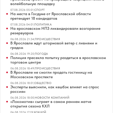
волейбольную площадку
07.08.2026 05:01
|
СПОРТ
На места в Госдуме от Ярославской области
претендует 18 кандидатов
07.08.2026 04:01
|
ПОЛИТИКА
На ярославском НПЗ ликвидировали возгорание
резервуаров
06.08.2026 21:34
|
ПРОИСШЕСТВИЯ
В Ярославле ждут штормовой ветер с ливнями и
градом
06.08.2026 19:20
|
ПОГОДА
Полиция пресекла попытку раздеться в ярославском
торговом центре
06.08.2026 18:49
|
ПРОИСШЕСТВИЯ
В Ярославле не смогли продать гостиницу на
Московском проспекте
06.08.2026 18:01
|
ОБЩЕСТВО
Эксперты выяснили, как кешбэк влияет на спрос
россиян
06.08.2026 18:00
|
НОВОСТИ КОМПАНИЙ
«Локомотив» сыграет в самом раннем матче
открытия сезона КХЛ
06.08.2026 17:19
|
ХОККЕЙ