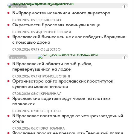
Реклама
В «Ярдормосте» назначили нового директора
07.08.2026 09:51
|
ОБЩЕСТВО
Окрестности Ярославля покинули клещи
07.08.2026 09:45
|
ПРОИСШЕСТВИЯ
Ярославский бизнесмен не смог победить борщевик
с помощью дрона
07.08.2026 09:19
|
ОБЩЕСТВО
Реклама
В Ярославской области погиб рыбак,
перевернувшийся на лодке
07.08.2026 09:17
|
ПРОИСШЕСТВИЯ
Организатора сайта ярославских проституток
судили за мошенничество
07.08.2026 08:01
|
КРИМИНАЛ
Ярославские водители ждут чеков на платных
парковках
07.08.2026 07:01
|
ОБЩЕСТВО
В Ярославле повторно продают четырехзвездочный
отель
07.08.2026 06:01
|
ЭКОНОМИКА
Ярославец просит не превращать Тверицкий пляж в