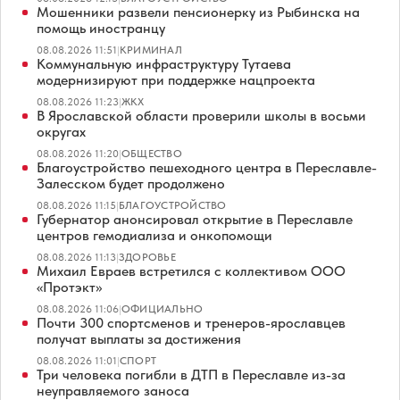
Мошенники развели пенсионерку из Рыбинска на
помощь иностранцу
08.08.2026 11:51
|
КРИМИНАЛ
Коммунальную инфраструктуру Тутаева
модернизируют при поддержке нацпроекта
08.08.2026 11:23
|
ЖКХ
В Ярославской области проверили школы в восьми
округах
08.08.2026 11:20
|
ОБЩЕСТВО
Благоустройство пешеходного центра в Переславле-
Залесском будет продолжено
08.08.2026 11:15
|
БЛАГОУСТРОЙСТВО
Губернатор анонсировал открытие в Переславле
центров гемодиализа и онкопомощи
08.08.2026 11:13
|
ЗДОРОВЬЕ
Михаил Евраев встретился с коллективом ООО
«Протэкт»
08.08.2026 11:06
|
ОФИЦИАЛЬНО
Почти 300 спортсменов и тренеров-ярославцев
получат выплаты за достижения
08.08.2026 11:01
|
СПОРТ
Три человека погибли в ДТП в Переславле из-за
неуправляемого заноса