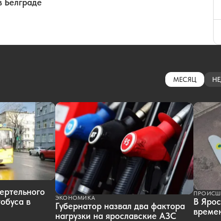
в Белграде
МЕСЯЦ
НЕ
ертельного
ПРОИСШ
ЭКОНОМИКА
обуса в
В Ярос
Губернатор назвал два фактора
времен
нагрузки на ярославские АЗС