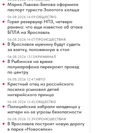
Мария Львова-Белова оформила
паспорт туриста Золотого кольца
06.08.2026 14:09
|
ОБЩЕСТВО
Горел резервуар НПЗ, четверо
ранено: что еще известно об атаке
БПЛА на Ярославль
06.08.2026 14:07
|
ПРОИСШЕСТВИЯ
В Ярославле мужчину будут судить
за взятку, положенную в стол
06.08.2026 13:13
|
КРИМИНАЛ
В Рыбинске на время
полумарафона перекроют проезд
по центру
06.08.2026 12:47
|
АВТО
Крестный отец из российского
поселка усыновил детей
нигерийского принца
06.08.2026 12:42
|
ОБЩЕСТВО
Полицейские забрали младенца у
матери из-за угрозы безопасности
06.08.2026 12:39
|
ПРОИСШЕСТВИЯ
В Ярославле построят новую дорогу
в парке «Новоселки»