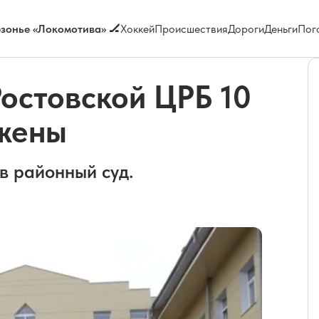
зонье «Локомотива» 🏒
Хоккей
Происшествия
Дороги
Деньги
Пог
Ростовской ЦРБ 10
 жены
в районный суд.