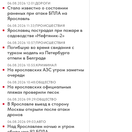
06.08.2026 12:01
|
ДОРОГИ
Стало известно о состоянии
раненых при атаке БПЛА на
Ярославль
06.08.2026 11:33
|
ПРОИСШЕСТВИЯ
Ярославец пострадал при пожаре в
садоводстве «Нефтяник-2»
06.08.2026 10:57
|
ПРОИСШЕСТВИЯ
Погибшую во время свидания с
турком модель из Петербурга
отпели в Белграде
06.08.2026 10:55
|
КРИМИНАЛ
На ярославских АЗС утром заметны
очереди
06.08.2026 10:48
|
ОБЩЕСТВО
На ярославских официальных
пляжах проверили песок
06.08.2026 09:29
|
ОБЩЕСТВО
В Ярославле выезд в сторону
Москвы открыли после атаки
дронов
06.08.2026 09:03
|
АВТО
Над Ярославлем ночью и утром
сбили уже 92 БПЛА