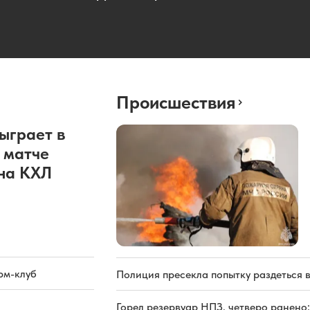
Происшествия
ыграет в
 матче
она КХЛ
рм-клуб
Полиция пресекла попытку раздеться 
Горел резервуар НПЗ, четверо ранено: