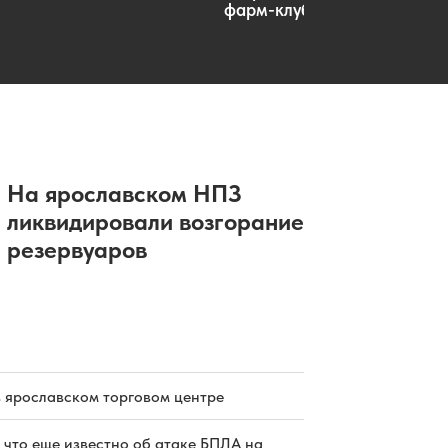
фарм-клуб
На ярославском НПЗ
ликвидировали возгорание
резервуаров
в ярославском торговом центре
 что еще известно об атаке БПЛА на