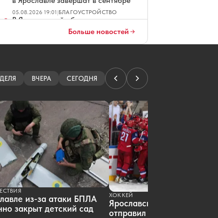
в Ярославле завершат в сентябре
05.08.2026 19:01
|
БЛАГОУСТРОЙСТВО
В Ярославской области начнут
работать пять новых пожарных
Больше новостей
автоцистерн
05.08.2026 19:00
|
ОБЩЕСТВО
Рыбинские ветеринары помогли
артистичному козленку
05.08.2026 18:45
|
ЗДОРОВЬЕ
ДЕЛЯ
ВЧЕРА
СЕГОДНЯ
Размахивавший пистолетом
ярославец задержан в продуктовом
магазине
05.08.2026 18:30
|
ПРОИСШЕСТВИЯ
ЕСТВИЯ
ХОККЕЙ
лавле из-за атаки БПЛА
Ярославский «Локомотив»
но закрыт детский сад
отправил пятерых хоккеист