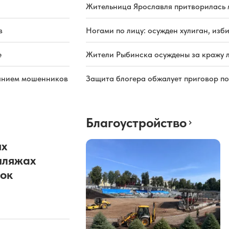
Жительница Ярославля притворилась 
в
Ногами по лицу: осужден хулиган, из
е
Жители Рыбинска осуждены за кражу л
иянием мошенников
Защита блогера обжалует приговор по
Благоустройство
их
пляжах
ок