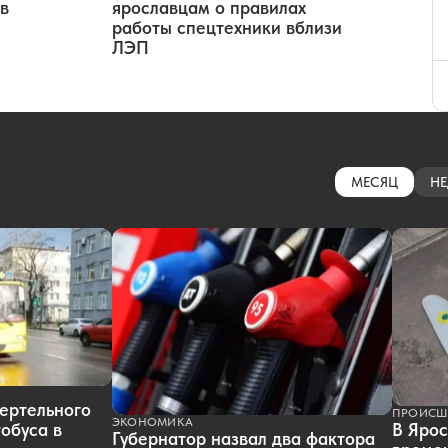
в
ярославцам о правилах
работы спецтехники вблизи
ЛЭП
МЕСЯЦ
НЕ
ертельного
ПРОИСШ
ЭКОНОМИКА
обуса в
В Ярос
Губернатор назвал два фактора