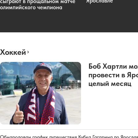
Ярославле
сыграют в прощальном матче
олимпийского чемпиона
Хоккей
Боб Хартли м
провести в Яр
целый месяц
Обнародован график путешествия Кубка Гагарина по Яросла