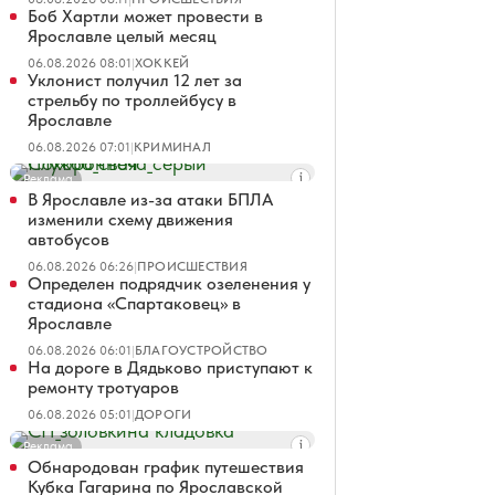
Боб Хартли может провести в
Ярославле целый месяц
06.08.2026 08:01
|
ХОККЕЙ
Уклонист получил 12 лет за
стрельбу по троллейбусу в
Ярославле
06.08.2026 07:01
|
КРИМИНАЛ
Реклама
В Ярославле из-за атаки БПЛА
изменили схему движения
автобусов
06.08.2026 06:26
|
ПРОИСШЕСТВИЯ
Определен подрядчик озеленения у
стадиона «Спартаковец» в
Ярославле
06.08.2026 06:01
|
БЛАГОУСТРОЙСТВО
На дороге в Дядьково приступают к
ремонту тротуаров
06.08.2026 05:01
|
ДОРОГИ
Реклама
Обнародован график путешествия
Кубка Гагарина по Ярославской