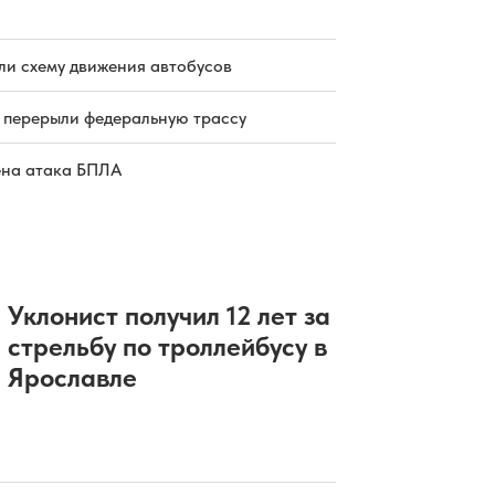
четвертыми на турнире в
Череповце
05.08.2026 09:31
|
ХОККЕЙ
Ярославцы ищут виновного в ДТП с
ли схему движения автобусов
автобусом на Московском
проспекте
 перерыли федеральную трассу
05.08.2026 09:18
|
ПРОИСШЕСТВИЯ
Банк Уралсиб вошел в Топ-10
рейтинга по объемам ипотечного
ена атака БПЛА
кредитования
05.08.2026 09:11
|
ДАЙДЖЕСТ
Ногами по лицу: осужден хулиган,
избивший женщину в ярославском
магазине
05.08.2026 08:01
|
КРИМИНАЛ
Уклонист получил 12 лет за
стрельбу по троллейбусу в
Ярославле