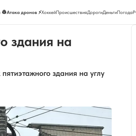
 👷
Атака дронов ⚡
Хоккей
Происшествия
Дороги
Деньги
Погода
Р
о здания на
 пятиэтажного здания на углу