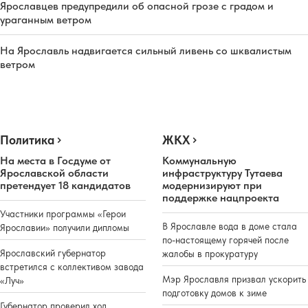
Ярославцев предупредили об опасной грозе с градом и
ураганным ветром
На Ярославль надвигается сильный ливень со шквалистым
ветром
Политика
ЖКХ
На места в Госдуме от
Коммунальную
Ярославской области
инфраструктуру Тутаева
претендует 18 кандидатов
модернизируют при
поддержке нацпроекта
Участники программы «Герои
В Ярославле вода в доме стала
Ярославии» получили дипломы
по-настоящему горячей после
Ярославский губернатор
жалобы в прокуратуру
встретился с коллективом завода
Мэр Ярославля призвал ускорить
«Луч»
подготовку домов к зиме
Губернатор проверил ход