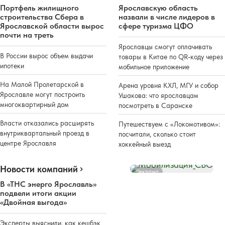
Портфель жилищного
Ярославскую область
строительства Сбера в
назвали в числе лидеров в
Ярославской области вырос
сфере туризма ЦФО
почти на треть
Ярославцы смогут оплачивать
В России вырос объем выдачи
товары в Китае по QR-коду через
ипотеки
мобильное приложение
На Малой Пролетарской в
Арена уровня КХЛ, МГУ и собор
Ярославле могут построить
Ушакова: что ярославцам
многоквартирный дом
посмотреть в Саранске
Власти отказались расширять
Путешествуем с «Локомотивом»:
внутриквартальный проезд в
посчитали, сколько стоит
центре Ярославля
хоккейный выезд
Новости компаний
Реклама
В «ТНС энерго Ярославль»
подвели итоги акции
«Двойная выгода»
Эксперты выяснили, как кешбэк