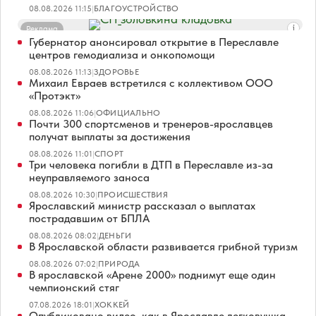
08.08.2026 11:15
|
БЛАГОУСТРОЙСТВО
Реклама
Губернатор анонсировал открытие в Переславле
центров гемодиализа и онкопомощи
08.08.2026 11:13
|
ЗДОРОВЬЕ
Михаил Евраев встретился с коллективом ООО
«Протэкт»
08.08.2026 11:06
|
ОФИЦИАЛЬНО
Почти 300 спортсменов и тренеров-ярославцев
получат выплаты за достижения
08.08.2026 11:01
|
СПОРТ
Три человека погибли в ДТП в Переславле из-за
неуправляемого заноса
08.08.2026 10:30
|
ПРОИСШЕСТВИЯ
Ярославский министр рассказал о выплатах
пострадавшим от БПЛА
08.08.2026 08:02
|
ДЕНЬГИ
В Ярославской области развивается грибной туризм
08.08.2026 07:02
|
ПРИРОДА
В ярославской «Арене 2000» поднимут еще один
чемпионский стяг
07.08.2026 18:01
|
ХОККЕЙ
Опубликовано видео, как в Ярославле легковушка