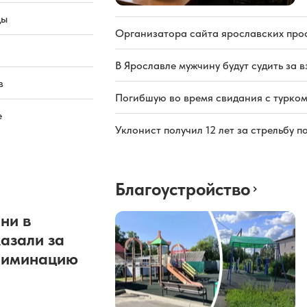
ды
Организатора сайта ярославских про
В Ярославле мужчину будут судить за в
в
Погибшую во время свидания с турком
е
Уклонист получил 12 лет за стрельбу п
Благоустройство
ни в
азали за
риминацию