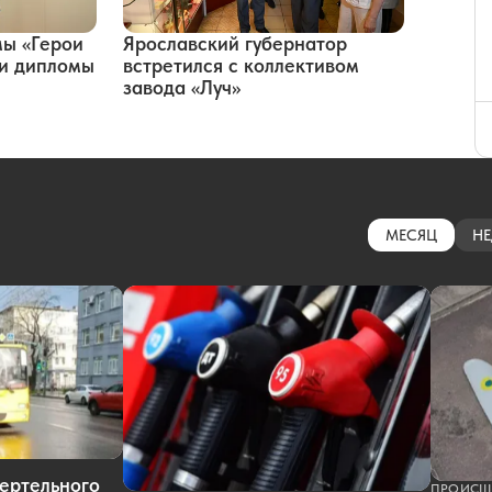
мы «Герои
Ярославский губернатор
ли дипломы
встретился с коллективом
завода «Луч»
МЕСЯЦ
НЕ
ертельного
ПРОИСШ