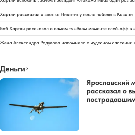
Хартли вспомнил, зачем президент «Локомотива» один раз з
Хартли рассказал о звонке Никитину после победы в Казани
Боб Хартли рассказал о самом тяжёлом моменте плей-офф в 
Жена Александра Радулова напомнила о чудесном спасении
Деньги
Ярославский 
рассказал о в
пострадавшим