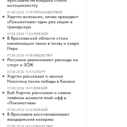
Ярославле легковушка сбила
мотоциклистку
07.08.2026 17:39
|
ПРОИСШЕСТВИЯ
Хартли вспомнил, зачем президент
«Локомотива» один раз зашел в
тренерскую
07.08.2026 17:02
|
ХОККЕЙ
В Ярославской области стоки
канализации текли в почву и озеро
Неро
07.08.2026 16:18
|
ОБЩЕСТВО
Россияне увеличивают расходы на
спорт и ЗОЖ
07.08.2026 15:47
|
СПОРТ
Хартли рассказал о звонке
Никитину после победы в Казани
07.08.2026 15:01
|
ХОККЕЙ
Боб Хартли рассказал о самом
тяжёлом моменте плей-офф в
«Локомотиве»
07.08.2026 14:52
|
ХОККЕЙ
В Ярославле восстанавливают
жандармские казармы
07.08.2026 14:01
|
ОБЩЕСТВО