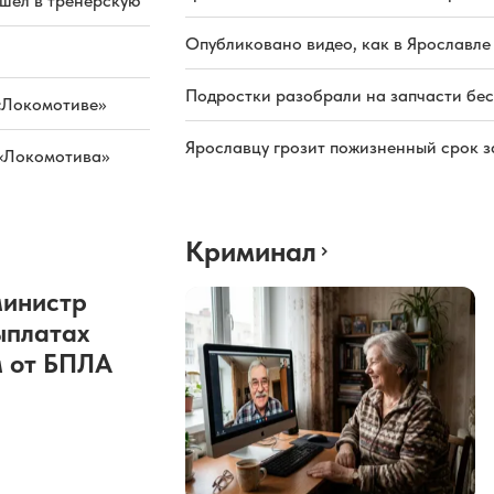
ашел в тренерскую
Опубликовано видео, как в Ярославле
Подростки разобрали на запчасти бе
«Локомотиве»
Ярославцу грозит пожизненный срок з
 «Локомотива»
Криминал
министр
ыплатах
 от БПЛА