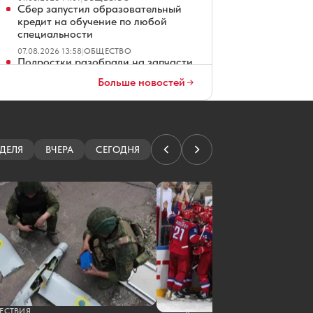
Сбер запустил образовательный
кредит на обучение по любой
специальности
07.08.2026 13:58
|
ОБЩЕСТВО
Подростки разобрали на запчасти
бесхозную машину ярославца
Больше новостей
07.08.2026 13:52
|
ПРОИСШЕСТВИЯ
В «ТНС энерго Ярославль» подвели
итоги акции «Двойная выгода»
07.08.2026 13:27
|
НОВОСТИ КОМПАНИЙ
Жена Александра Радулова
ДЕЛЯ
ВЧЕРА
СЕГОДНЯ
напомнила о чудесном спасении
«Локомотива»
07.08.2026 13:06
|
ХОККЕЙ
Названа дата открытия основной
арены волейбольного центра в
Ярославле
07.08.2026 12:07
|
НАУКА
Ярославцу грозит пожизненный
срок за госизмену
07.08.2026 11:53
|
ПРОИСШЕСТВИЯ
Победителям забега в Ярославле
вручат бетонную крышку люка
ЕСТВИЯ