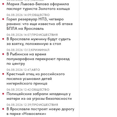
Мария Львова-Белова оформила
паспорт туриста Золотого кольца
06.08.2026 14:09
|
ОБЩЕСТВО
Горел резервуар НПЗ, четверо
ранено: что еще известно об атаке
БПЛА на Ярославль
06.08.2026 14:07
|
ПРОИСШЕСТВИЯ
В Ярославле мужчину будут судить
за взятку, положенную в стол
06.08.2026 13:13
|
КРИМИНАЛ
В Рыбинске на время
полумарафона перекроют проезд
по центру
06.08.2026 12:47
|
АВТО
Крестный отец из российского
поселка усыновил детей
нигерийского принца
06.08.2026 12:42
|
ОБЩЕСТВО
Полицейские забрали младенца у
матери из-за угрозы безопасности
06.08.2026 12:39
|
ПРОИСШЕСТВИЯ
В Ярославле построят новую дорогу
в парке «Новоселки»