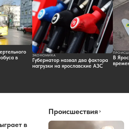
ертельного
ПРОИСШ
ЭКОНОМИКА
обуса в
В Ярос
Губернатор назвал два фактора
времен
нагрузки на ярославские АЗС
Происшествия
ыграет в