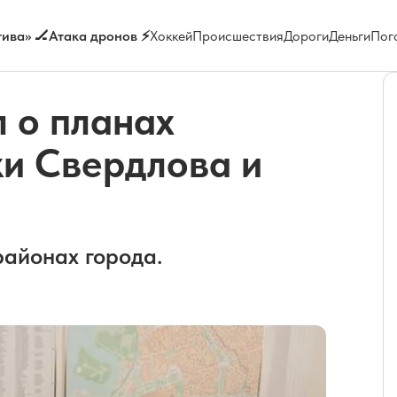
ива» 🏒
Атака дронов ⚡
Хоккей
Происшествия
Дороги
Деньги
Пог
 о планах
ки Свердлова и
районах города.