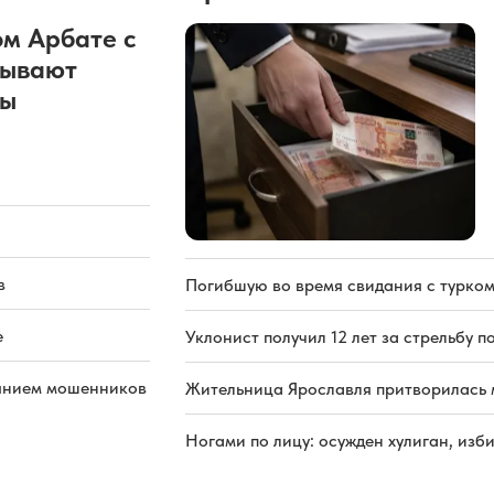
м Арбате с
рывают
ды
в
Погибшую во время свидания с турком
е
Уклонист получил 12 лет за стрельбу п
иянием мошенников
Жительница Ярославля притворилась 
Ногами по лицу: осужден хулиган, из