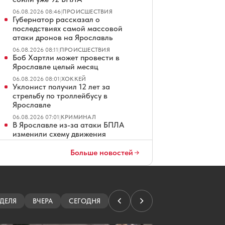
06.08.2026 08:46
|
ПРОИСШЕСТВИЯ
Губернатор рассказал о
последствиях самой массовой
атаки дронов на Ярославль
06.08.2026 08:11
|
ПРОИСШЕСТВИЯ
Боб Хартли может провести в
Ярославле целый месяц
06.08.2026 08:01
|
ХОККЕЙ
Уклонист получил 12 лет за
стрельбу по троллейбусу в
Ярославле
06.08.2026 07:01
|
КРИМИНАЛ
В Ярославле из-за атаки БПЛА
изменили схему движения
автобусов
Больше новостей
06.08.2026 06:26
|
ПРОИСШЕСТВИЯ
Определен подрядчик озеленения у
стадиона «Спартаковец» в
Ярославле
06.08.2026 06:01
|
БЛАГОУСТРОЙСТВО
На дороге в Дядьково приступают к
ДЕЛЯ
ВЧЕРА
СЕГОДНЯ
ремонту тротуаров
06.08.2026 05:01
|
ДОРОГИ