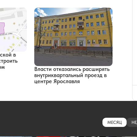
ской в
строить
ом
Власти отказались расширять
внутриквартальный проезд в
центре Ярославля
МЕСЯЦ
НЕ