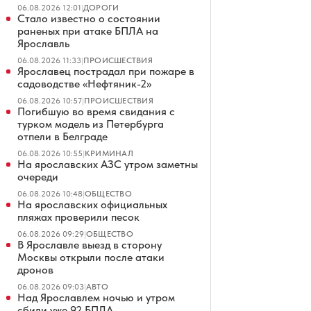
06.08.2026 12:01
|
ДОРОГИ
Стало известно о состоянии
раненых при атаке БПЛА на
Ярославль
06.08.2026 11:33
|
ПРОИСШЕСТВИЯ
Ярославец пострадал при пожаре в
садоводстве «Нефтяник-2»
06.08.2026 10:57
|
ПРОИСШЕСТВИЯ
Погибшую во время свидания с
турком модель из Петербурга
отпели в Белграде
06.08.2026 10:55
|
КРИМИНАЛ
На ярославских АЗС утром заметны
очереди
06.08.2026 10:48
|
ОБЩЕСТВО
На ярославских официальных
пляжах проверили песок
06.08.2026 09:29
|
ОБЩЕСТВО
В Ярославле выезд в сторону
Москвы открыли после атаки
дронов
06.08.2026 09:03
|
АВТО
Над Ярославлем ночью и утром
сбили уже 92 БПЛА