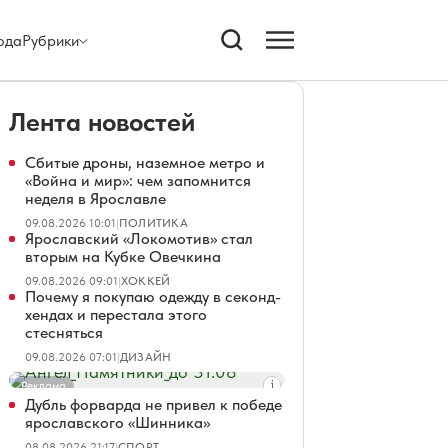
ода
Рубрики
Лента новостей
Сбитые дроны, наземное метро и
«Война и мир»: чем запомнится
неделя в Ярославле
09.08.2026 10:01
|
ПОЛИТИКА
Ярославский «Локомотив» стал
вторым на Кубке Овечкина
09.08.2026 09:01
|
ХОККЕЙ
Почему я покупаю одежду в секонд-
хендах и перестала этого
стесняться
09.08.2026 07:01
|
ДИЗАЙН
Реклама
Дубль форварда не привел к победе
ярославского «Шинника»
08.08.2026 21:17
|
СПОРТ