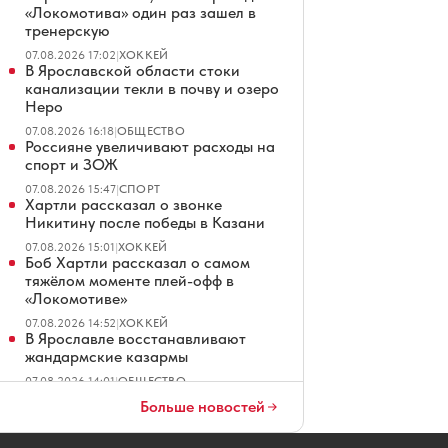
«Локомотива» один раз зашел в
тренерскую
07.08.2026 17:02
|
ХОККЕЙ
В Ярославской области стоки
канализации текли в почву и озеро
Неро
07.08.2026 16:18
|
ОБЩЕСТВО
Россияне увеличивают расходы на
спорт и ЗОЖ
07.08.2026 15:47
|
СПОРТ
Хартли рассказал о звонке
Никитину после победы в Казани
07.08.2026 15:01
|
ХОККЕЙ
Боб Хартли рассказал о самом
тяжёлом моменте плей-офф в
«Локомотиве»
07.08.2026 14:52
|
ХОККЕЙ
В Ярославле восстанавливают
жандармские казармы
07.08.2026 14:01
|
ОБЩЕСТВО
Сбер запустил образовательный
Больше новостей
кредит на обучение по любой
специальности