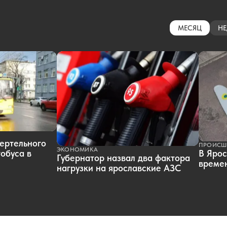
МЕСЯЦ
НЕ
ертельного
ПРОИСШ
ЭКОНОМИКА
обуса в
В Ярос
Губернатор назвал два фактора
времен
нагрузки на ярославские АЗС