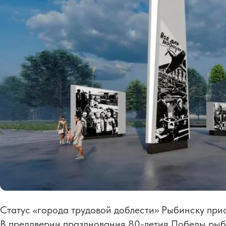
Статус «города трудовой доблести» Рыбинску прис
В преддверии празднования 80-летия Победы рыби