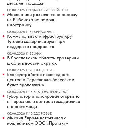
детские площадки
08.08.2026 12:13
|
БЛАГОУСТРОЙСТВО
Мошенники развели пенсионерку
из Рыбинска на помощь
иностранцу
08.08.2026 11:51
|
КРИМИНАЛ
Коммунальную инфраструктуру
Тутаева модернизируют при
поддержке нацпроекта
08.08.2026 11:23
|
ЖКХ
В Ярославской области проверили
школы в восьми округах
08.08.2026 11:20
|
ОБЩЕСТВО
Благоустройство пешеходного
центра в Переславле-Залесском
будет продолжено
08.08.2026 11:15
|
БЛАГОУСТРОЙСТВО
Губернатор анонсировал открытие
в Переславле центров гемодиализа
и онкопомощи
08.08.2026 11:13
|
ЗДОРОВЬЕ
Михаил Евраев встретился с
коллективом ООО «Протэкт»