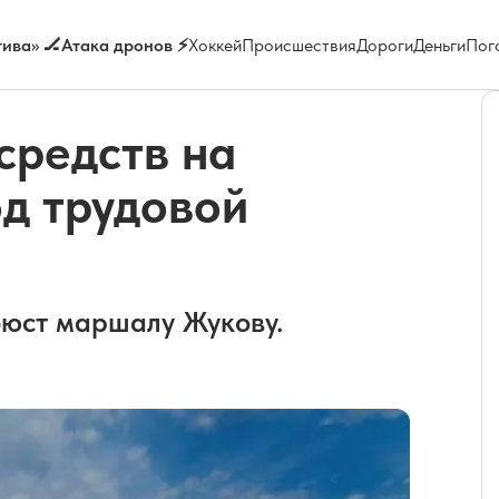
ива» 🏒
Атака дронов ⚡
Хоккей
Происшествия
Дороги
Деньги
Пог
средств на
од трудовой
бюст маршалу Жукову.