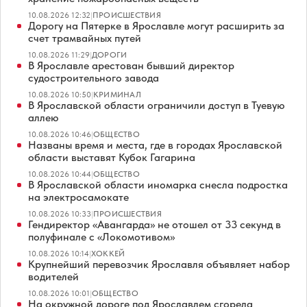
10.08.2026 12:32
|
ПРОИСШЕСТВИЯ
Дорогу на Пятерке в Ярославле могут расширить за
счет трамвайных путей
10.08.2026 11:29
|
ДОРОГИ
В Ярославле арестован бывший директор
судостроительного завода
10.08.2026 10:50
|
КРИМИНАЛ
В Ярославской области ограничили доступ в Туевую
аллею
10.08.2026 10:46
|
ОБЩЕСТВО
Названы время и места, где в городах Ярославской
области выставят Кубок Гагарина
10.08.2026 10:44
|
ОБЩЕСТВО
В Ярославской области иномарка снесла подростка
на электросамокате
10.08.2026 10:33
|
ПРОИСШЕСТВИЯ
Гендиректор «Авангарда» не отошел от 33 секунд в
полуфинале с «Локомотивом»
10.08.2026 10:14
|
ХОККЕЙ
Крупнейший перевозчик Ярославля объявляет набор
водителей
10.08.2026 10:01
|
ОБЩЕСТВО
На окружной дороге под Ярославлем сгорела