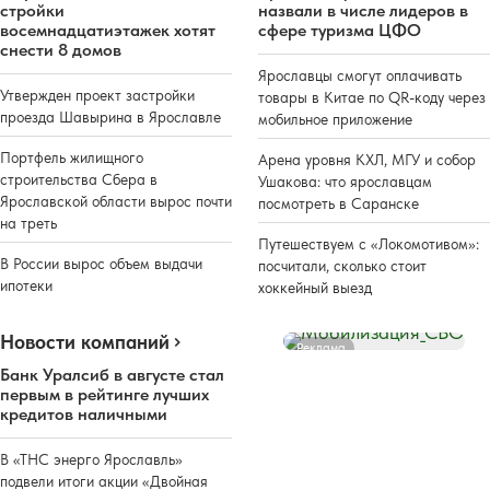
стройки
назвали в числе лидеров в
восемнадцатиэтажек хотят
сфере туризма ЦФО
снести 8 домов
Ярославцы смогут оплачивать
Утвержден проект застройки
товары в Китае по QR-коду через
проезда Шавырина в Ярославле
мобильное приложение
Портфель жилищного
Арена уровня КХЛ, МГУ и собор
строительства Сбера в
Ушакова: что ярославцам
Ярославской области вырос почти
посмотреть в Саранске
на треть
Путешествуем с «Локомотивом»:
В России вырос объем выдачи
посчитали, сколько стоит
ипотеки
хоккейный выезд
Новости компаний
Реклама
Банк Уралсиб в августе стал
первым в рейтинге лучших
кредитов наличными
В «ТНС энерго Ярославль»
подвели итоги акции «Двойная