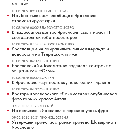
машина
10.08.2026 09:30
|
ПРОИСШЕСТВИЯ
На Леонтьевском кладбище в Ярославле
отремонтируют арки
10.08.2026 08:02
|
БЛАГОУСТРОЙСТВО
В пешеходном центре Ярославля смонтируют 11
светодиодных гобо-проекторов
10.08.2026 07:02
|
БЛАГОУСТРОЙСТВО
Ярославцам не понравились пивная веранда и
водоросли на Тверицком пляже
10.08.2026 06:02
|
ОБЩЕСТВО
Ярославский «Локомотив» подписал контракт с
защитником «Югры»
10.08.2026 05:02
|
ХОККЕЙ
В Ярославле ждут поставку новогодних гирлянд
10.08.2026 04:02
|
ОБЩЕСТВО
Вратарь ярославского «Локомотива» опубликовал
фото горных красот Алтая
09.08.2026 21:23
|
ХОККЕЙ
На подъезде к Ярославлю перевернулась фура
09.08.2026 20:31
|
ПРОИСШЕСТВИЯ
Утвержден проект застройки проезда Шавырина в
Ярославле