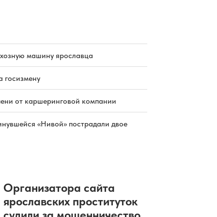
раннем матче открытия сезона КХЛ
06.08.2026 17:19
|
ХОККЕЙ
Экс-работница аптеки отсудила
почти 800 тысяч за увольнение
06.08.2026 17:13
|
ОБЩЕСТВО
Резервисты отряда «БАРС» выходят
схозную машину ярославца
на дежурство в Ярославле
06.08.2026 17:05
|
ОБЩЕСТВО
В России вырос объем выдачи
а госизмену
ипотеки
06.08.2026 16:23
|
НЕДВИЖИМОСТЬ
пени от каршеринговой компании
инувшейся «Нивой» пострадали двое
Организатора сайта
ярославских проституток
судили за мошенничество