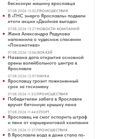
бесхозную машину ярославца
07.08.2026 13:52
|
ПРОИСШЕСТВИЯ
В «ТНС энерго Ярославль» подвели
итоги акции «Двойная выгода»
07.08.2026 13:27
|
НОВОСТИ КОМПАНИЙ
Жена Александра Радулова
напомнила о чудесном спасении
«Локомотива»
07.08.2026 13:06
|
ХОККЕЙ
Названа дата открытия основной
арены волейбольного центра в
Ярославле
07.08.2026 12:07
|
НАУКА
Ярославцу грозит пожизненный
срок за госизмену
07.08.2026 11:53
|
ПРОИСШЕСТВИЯ
Победителям забега в Ярославле
вручат бетонную крышку люка
07.08.2026 11:44
|
СПОРТ
Ярославец не смог оспорить штраф
и пени от каршеринговой компании
07.08.2026 11:37
|
ПРОИСШЕСТВИЯ
В Ярославле вода в доме стала по-