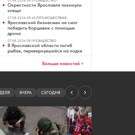
07.08.2026 09:51
|
ОБЩЕСТВО
Окрестности Ярославля покинули
клещи
07.08.2026 09:45
|
ПРОИСШЕСТВИЯ
Ярославский бизнесмен не смог
победить борщевик с помощью
дрона
07.08.2026 09:19
|
ОБЩЕСТВО
В Ярославской области погиб
рыбак, перевернувшийся на лодке
07.08.2026 09:17
|
ПРОИСШЕСТВИЯ
Организатора сайта ярославских
Больше новостей
проституток судили за
мошенничество
07.08.2026 08:01
|
КРИМИНАЛ
Ярославские водители ждут чеков
на платных парковках
ДЕЛЯ
ВЧЕРА
СЕГОДНЯ
07.08.2026 07:01
|
ОБЩЕСТВО
В Ярославле повторно продают
четырехзвездочный отель
07.08.2026 06:01
|
ЭКОНОМИКА
Ярославец просит не превращать
Тверицкий пляж в волейбольную
площадку