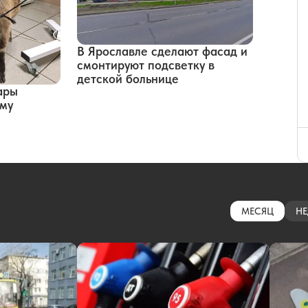
В Ярославле сделают фасад и
смонтируют подсветку в
детской больнице
ары
ому
МЕСЯЦ
НЕ