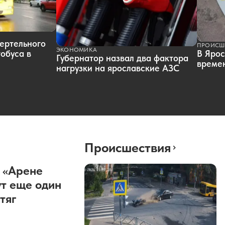
ертельного
ПРОИСШ
ЭКОНОМИКА
обуса в
В Ярос
Губернатор назвал два фактора
времен
нагрузки на ярославские АЗС
Происшествия
 «Арене
т еще один
тяг