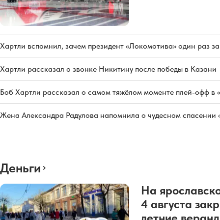
Хартли вспомнил, зачем президент «Локомотива» один раз з
Хартли рассказал о звонке Никитину после победы в Казани
Боб Хартли рассказал о самом тяжёлом моменте плей-офф в 
Жена Александра Радулова напомнила о чудесном спасении
Деньги
На ярославско
4 августа зак
летние веран