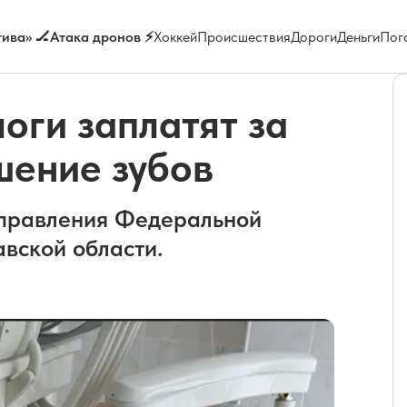
ива» 🏒
Атака дронов ⚡
Хоккей
Происшествия
Дороги
Деньги
Пог
оги заплатят за
шение зубов
управления Федеральной
вской области.