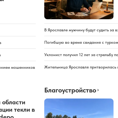
В Ярославле мужчину будут судить за в
Погибшую во время свидания с турком
в
Уклонист получил 12 лет за стрельбу п
е
Жительница Ярославля притворилась 
иянием мошенников
Благоустройство
 области
ации текли в
 Неро