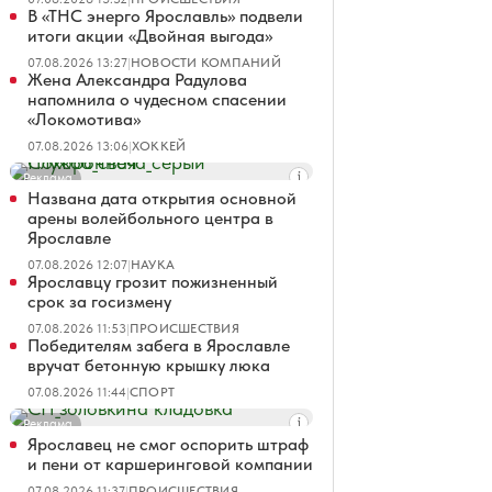
В «ТНС энерго Ярославль» подвели
итоги акции «Двойная выгода»
07.08.2026 13:27
|
НОВОСТИ КОМПАНИЙ
Жена Александра Радулова
напомнила о чудесном спасении
«Локомотива»
07.08.2026 13:06
|
ХОККЕЙ
Реклама
Названа дата открытия основной
арены волейбольного центра в
Ярославле
07.08.2026 12:07
|
НАУКА
Ярославцу грозит пожизненный
срок за госизмену
07.08.2026 11:53
|
ПРОИСШЕСТВИЯ
Победителям забега в Ярославле
вручат бетонную крышку люка
07.08.2026 11:44
|
СПОРТ
Реклама
Ярославец не смог оспорить штраф
и пени от каршеринговой компании
07.08.2026 11:37
|
ПРОИСШЕСТВИЯ