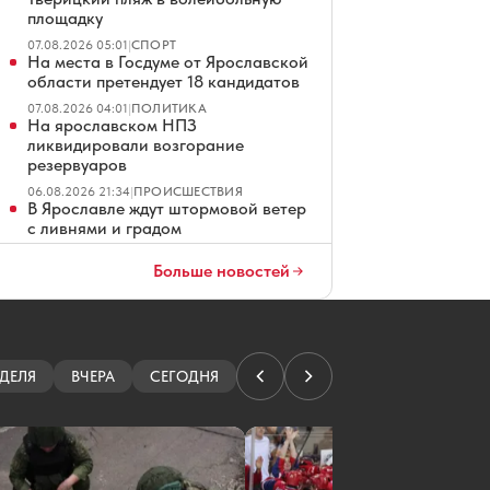
площадку
07.08.2026 05:01
|
СПОРТ
На места в Госдуме от Ярославской
области претендует 18 кандидатов
07.08.2026 04:01
|
ПОЛИТИКА
На ярославском НПЗ
ликвидировали возгорание
резервуаров
06.08.2026 21:34
|
ПРОИСШЕСТВИЯ
В Ярославле ждут штормовой ветер
с ливнями и градом
06.08.2026 19:20
|
ПОГОДА
Больше новостей
Полиция пресекла попытку
раздеться в ярославском торговом
центре
06.08.2026 18:49
|
ПРОИСШЕСТВИЯ
В Ярославле не смогли продать
гостиницу на Московском
ДЕЛЯ
ВЧЕРА
СЕГОДНЯ
проспекте
06.08.2026 18:01
|
ОБЩЕСТВО
Эксперты выяснили, как кешбэк
влияет на спрос россиян
06.08.2026 18:00
|
НОВОСТИ КОМПАНИЙ