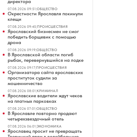
директора
07.08.2026 09:51
|
ОБЩЕСТВО
Окрестности Ярославля покинули
клещи
07.08.2026 09:45
|
ПРОИСШЕСТВИЯ
Ярославский бизнесмен не смог
победить борщевик с помощью
дрона
07.08.2026 09:19
|
ОБЩЕСТВО
В Ярославской области погиб
рыбак, перевернувшийся на лодке
07.08.2026 09:17
|
ПРОИСШЕСТВИЯ
Организатора сайта ярославских
проституток судили за
мошенничество
07.08.2026 08:01
|
КРИМИНАЛ
Ярославские водители ждут чеков
на платных парковках
07.08.2026 07:01
|
ОБЩЕСТВО
В Ярославле повторно продают
четырехзвездочный отель
07.08.2026 06:01
|
ЭКОНОМИКА
Ярославец просит не превращать
Тверицкий пляж в волейбольную