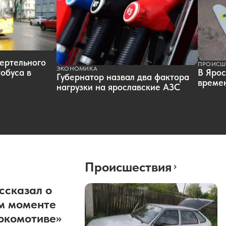
ертельного
ПРОИСШ
ЭКОНОМИКА
обуса в
В Ярос
Губернатор назвал два фактора
времен
нагрузки на ярославские АЗС
Происшествия
ссказал о
м моменте
окомотиве»