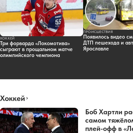
ПРОИСШЕСТВИЯ
Появилось видео см
ХОККЕЙ
ДТП пешехода и авт
Три форварда «Локомотива»
Ярославле
сыграют в прощальном матче
олимпийского чемпиона
Хоккей
Боб Хартли ра
самом тяжёло
плей-офф в «Л