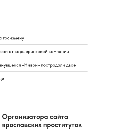
В Ярославле мужчину будут судить
за взятку, положенную в стол
06.08.2026 13:13
|
КРИМИНАЛ
В Рыбинске на время
полумарафона перекроют проезд
по центру
06.08.2026 12:47
|
АВТО
а госизмену
Крестный отец из российского
поселка усыновил детей
нигерийского принца
пени от каршеринговой компании
06.08.2026 12:42
|
ОБЩЕСТВО
инувшейся «Нивой» пострадали двое
щи
Организатора сайта
ярославских проституток