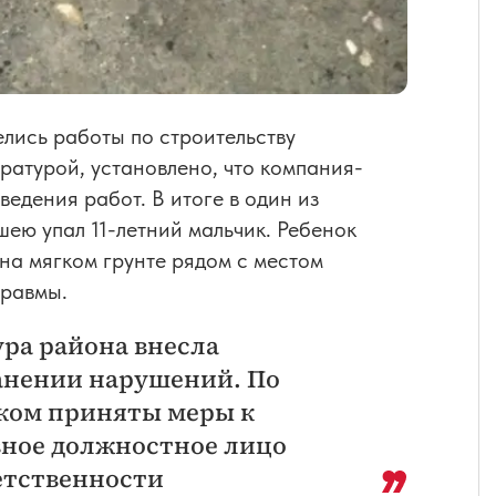
елись работы по строительству
ратурой, установлено, что компания-
едения работ. В итоге в один из
шею упал 11-летний мальчик. Ребенок
на мягком грунте рядом с местом
травмы.
ура района внесла
анении нарушений. По
иком приняты меры к
вное должностное лицо
етственности