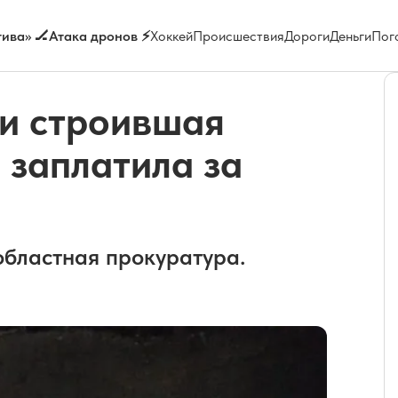
ива» 🏒
Атака дронов ⚡
Хоккей
Происшествия
Дороги
Деньги
Пог
ти строившая
 заплатила за
областная прокуратура.