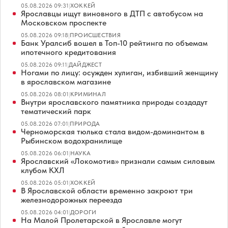
05.08.2026 09:31
|
ХОККЕЙ
Ярославцы ищут виновного в ДТП с автобусом на
Московском проспекте
05.08.2026 09:18
|
ПРОИСШЕСТВИЯ
Банк Уралсиб вошел в Топ-10 рейтинга по объемам
ипотечного кредитования
05.08.2026 09:11
|
ДАЙДЖЕСТ
Ногами по лицу: осужден хулиган, избивший женщину
в ярославском магазине
05.08.2026 08:01
|
КРИМИНАЛ
Внутри ярославского памятника природы создадут
тематический парк
05.08.2026 07:01
|
ПРИРОДА
Черноморская тюлька стала видом-доминантом в
Рыбинском водохранилище
05.08.2026 06:01
|
НАУКА
Ярославский «Локомотив» признали самым силовым
клубом КХЛ
05.08.2026 05:01
|
ХОККЕЙ
В Ярославской области временно закроют три
железнодорожных переезда
05.08.2026 04:01
|
ДОРОГИ
На Малой Пролетарской в Ярославле могут