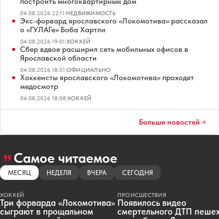
построить многоквартирный дом
04.08.2026 22:11
|
НЕДВИЖИМОСТЬ
Экс-форвард ярославского «Локомотива» рассказал
о «ГУЛАГе» Боба Хартли
04.08.2026 19:01
|
ХОККЕЙ
Сбер вдвое расширил сеть мобильных офисов в
Ярославской области
04.08.2026 18:51
|
ОФИЦИАЛЬНО
Хоккеисты ярославского «Локомотива» проходят
медосмотр
04.08.2026 18:08
|
ХОККЕЙ
Больше новостей
Самое читаемое
МЕСЯЦ
НЕДЕЛЯ
ВЧЕРА
СЕГОДНЯ
ХОККЕЙ
ПРОИСШЕСТВИЯ
Три форварда «Локомотива»
Появилось видео
сыграют в прощальном
смертельного ДТП пеше