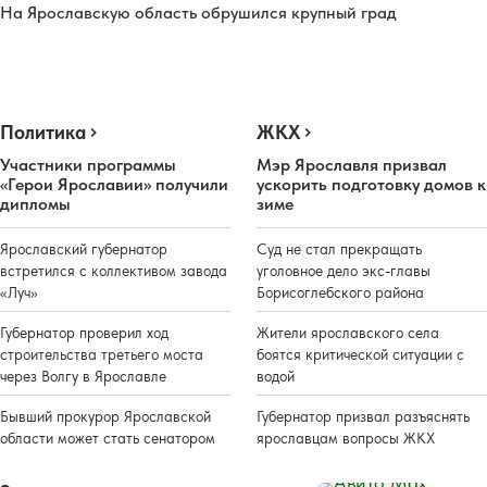
На Ярославскую область обрушился крупный град
Политика
ЖКХ
Участники программы
Мэр Ярославля призвал
«Герои Ярославии» получили
ускорить подготовку домов к
дипломы
зиме
Ярославский губернатор
Суд не стал прекращать
встретился с коллективом завода
уголовное дело экс-главы
«Луч»
Борисоглебского района
Губернатор проверил ход
Жители ярославского села
строительства третьего моста
боятся критической ситуации с
через Волгу в Ярославле
водой
Бывший прокурор Ярославской
Губернатор призвал разъяснять
области может стать сенатором
ярославцам вопросы ЖКХ