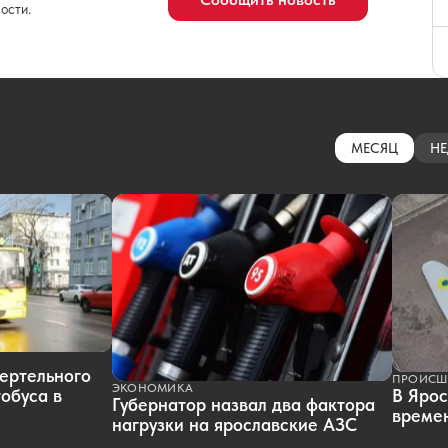
ости.
МЕСЯЦ
НЕ
ертельного
ПРОИСШ
ЭКОНОМИКА
обуса в
В Ярос
Губернатор назвал два фактора
времен
нагрузки на ярославские АЗС