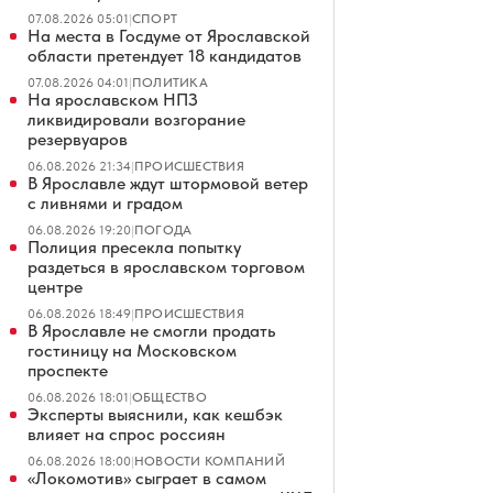
07.08.2026 05:01
|
СПОРТ
На места в Госдуме от Ярославской
области претендует 18 кандидатов
07.08.2026 04:01
|
ПОЛИТИКА
На ярославском НПЗ
ликвидировали возгорание
резервуаров
06.08.2026 21:34
|
ПРОИСШЕСТВИЯ
В Ярославле ждут штормовой ветер
с ливнями и градом
06.08.2026 19:20
|
ПОГОДА
Полиция пресекла попытку
раздеться в ярославском торговом
центре
06.08.2026 18:49
|
ПРОИСШЕСТВИЯ
В Ярославле не смогли продать
гостиницу на Московском
проспекте
06.08.2026 18:01
|
ОБЩЕСТВО
Эксперты выяснили, как кешбэк
влияет на спрос россиян
06.08.2026 18:00
|
НОВОСТИ КОМПАНИЙ
«Локомотив» сыграет в самом