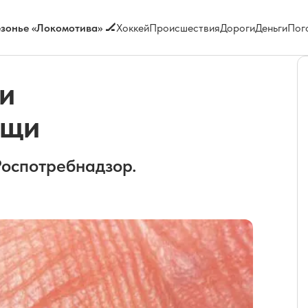
зонье «Локомотива» 🏒
Хоккей
Происшествия
Дороги
Деньги
Пог
и
ещи
Роспотребнадзор.