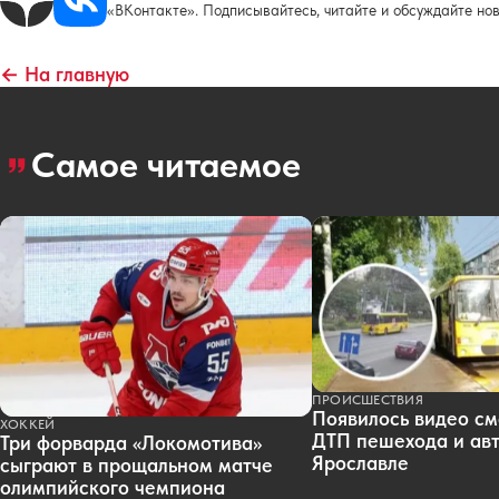
«ВКонтакте». Подписывайтесь, читайте и обсуждайте нов
← На главную
Самое читаемое
ПРОИСШЕСТВИЯ
Появилось видео см
ХОККЕЙ
ДТП пешехода и авт
Три форварда «Локомотива»
Ярославле
сыграют в прощальном матче
олимпийского чемпиона