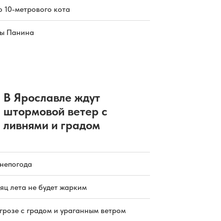
о 10-метрового кота
цы Панина
В Ярославле ждут
штормовой ветер с
ливнями и градом
 непогода
яц лета не будет жарким
грозе с градом и ураганным ветром