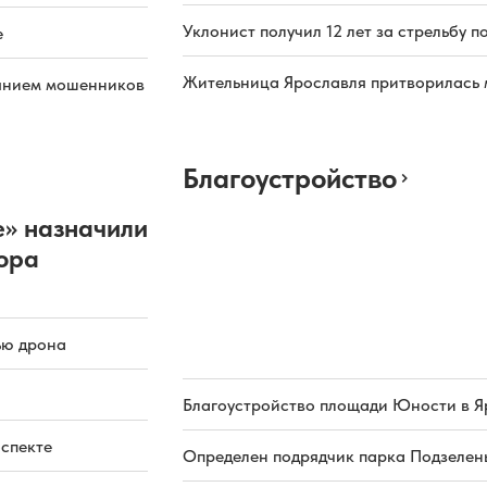
Уклонист получил 12 лет за стрельбу п
е
Жительница Ярославля притворилась 
иянием мошенников
Благоустройство
» назначили
ора
ью дрона
Благоустройство площади Юности в Я
оспекте
Определен подрядчик парка Подзелень