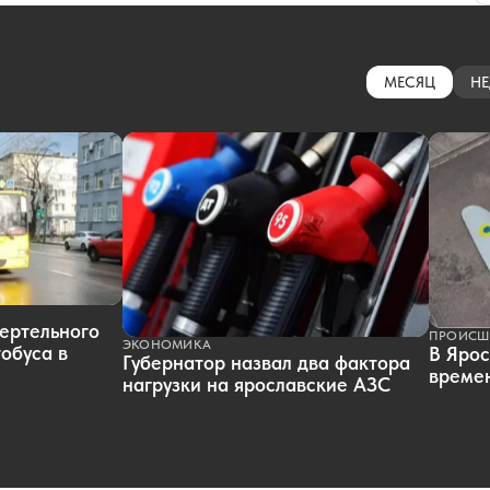
МЕСЯЦ
НЕ
ертельного
ПРОИСШ
ЭКОНОМИКА
обуса в
В Ярос
Губернатор назвал два фактора
времен
нагрузки на ярославские АЗС