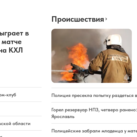
Происшествия
ыграет в
 матче
она КХЛ
рм-клуб
Полиция пресекла попытку раздеться 
Горел резервуар НПЗ, четверо ранено:
Ярославль
вской области
Полицейские забрали младенца у мате