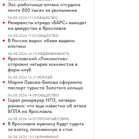
Экс-работница аптеки отсудила
почти 800 тысяч за увольнение
06.08.2026 17:13
|
ОБЩЕСТВО
Резервисты отряда «БАРС» выходят
на дежурство в Ярославле
06.08.2026 17:05
|
ОБЩЕСТВО
В России вырос объем выдачи
ипотеки
06.08.2026 16:23
|
НЕДВИЖИМОСТЬ
Ярославский «Локомотив»
отправил четырех хоккеистов в
фарм-клуб
06.08.2026 15:21
|
ХОККЕЙ
Мария Львова-Белова оформила
паспорт туриста Золотого кольца
06.08.2026 14:09
|
ОБЩЕСТВО
Горел резервуар НПЗ, четверо
ранено: что еще известно об атаке
БПЛА на Ярославль
06.08.2026 14:07
|
ПРОИСШЕСТВИЯ
В Ярославле мужчину будут судить
за взятку, положенную в стол
06.08.2026 13:13
|
КРИМИНАЛ