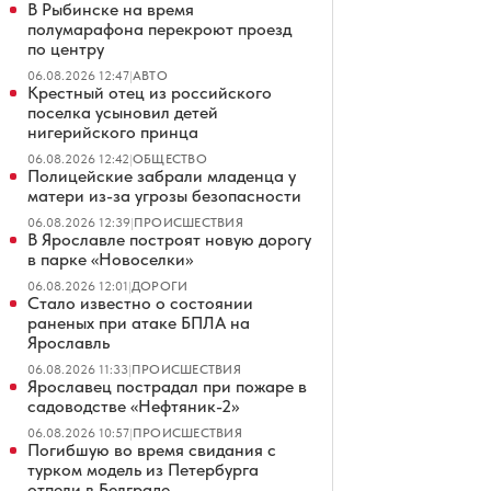
В Рыбинске на время
полумарафона перекроют проезд
по центру
06.08.2026 12:47
|
АВТО
Крестный отец из российского
поселка усыновил детей
нигерийского принца
06.08.2026 12:42
|
ОБЩЕСТВО
Полицейские забрали младенца у
матери из-за угрозы безопасности
06.08.2026 12:39
|
ПРОИСШЕСТВИЯ
В Ярославле построят новую дорогу
в парке «Новоселки»
06.08.2026 12:01
|
ДОРОГИ
Стало известно о состоянии
раненых при атаке БПЛА на
Ярославль
06.08.2026 11:33
|
ПРОИСШЕСТВИЯ
Ярославец пострадал при пожаре в
садоводстве «Нефтяник-2»
06.08.2026 10:57
|
ПРОИСШЕСТВИЯ
Погибшую во время свидания с
турком модель из Петербурга
отпели в Белграде