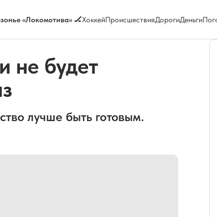
зонье «Локомотива» 🏒
Хоккей
Происшествия
Дороги
Деньги
Пог
и не будет
аз
ство лучше быть готовым.