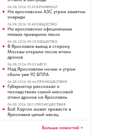
06.08.2026 10:55
|
КРИМИНАЛ
На ярославских АЗС утром заметны
очереди
06.08.2026 10:48
|
ОБЩЕСТВО
На ярославских официальных
пляжах проверили песок
06.08.2026 09:29
|
ОБЩЕСТВО
В Ярославле выезд в сторону
Москвы открыли после атаки
дронов
06.08.2026 09:03
|
АВТО
Над Ярославлем ночью и утром
сбили уже 92 БПЛА
06.08.2026 08:46
|
ПРОИСШЕСТВИЯ
Губернатор рассказал о
последствиях самой массовой
атаки дронов на Ярославль
06.08.2026 08:11
|
ПРОИСШЕСТВИЯ
Боб Хартли может провести в
Ярославле целый месяц
06.08.2026 08:01
|
ХОККЕЙ
Уклонист получил 12 лет за
Больше новостей
стрельбу по троллейбусу в