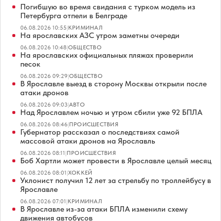
Погибшую во время свидания с турком модель из
Петербурга отпели в Белграде
06.08.2026 10:55
|
КРИМИНАЛ
На ярославских АЗС утром заметны очереди
06.08.2026 10:48
|
ОБЩЕСТВО
На ярославских официальных пляжах проверили
песок
06.08.2026 09:29
|
ОБЩЕСТВО
В Ярославле выезд в сторону Москвы открыли после
атаки дронов
06.08.2026 09:03
|
АВТО
Над Ярославлем ночью и утром сбили уже 92 БПЛА
06.08.2026 08:46
|
ПРОИСШЕСТВИЯ
Губернатор рассказал о последствиях самой
массовой атаки дронов на Ярославль
06.08.2026 08:11
|
ПРОИСШЕСТВИЯ
Боб Хартли может провести в Ярославле целый месяц
06.08.2026 08:01
|
ХОККЕЙ
Уклонист получил 12 лет за стрельбу по троллейбусу в
Ярославле
06.08.2026 07:01
|
КРИМИНАЛ
В Ярославле из-за атаки БПЛА изменили схему
движения автобусов