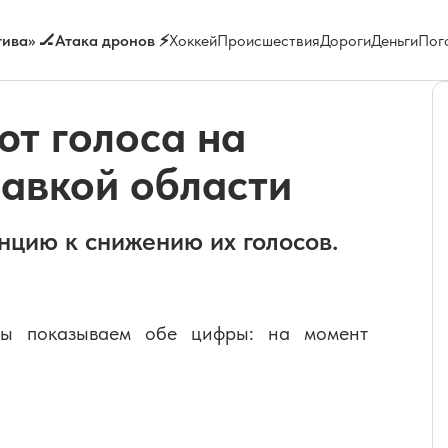
ива» 🏒
Атака дронов ⚡
Хоккей
Происшествия
Дороги
Деньги
Пог
т голоса на
лавкой области
цию к снижению их голосов.
Мы показываем обе цифры: на момент