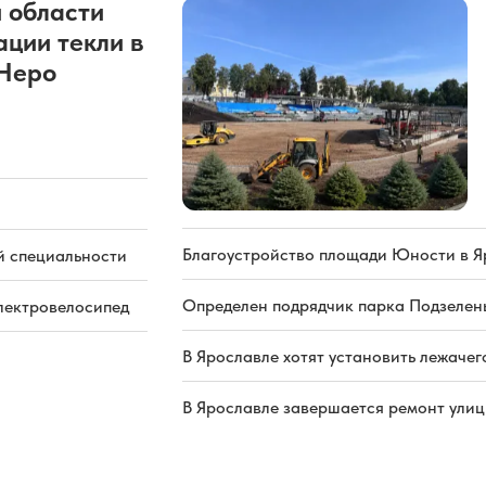
 области
ации текли в
 Неро
Благоустройство площади Юности в Я
й специальности
Определен подрядчик парка Подзелень
электровелосипед
В Ярославле хотят установить лежачег
В Ярославле завершается ремонт ули