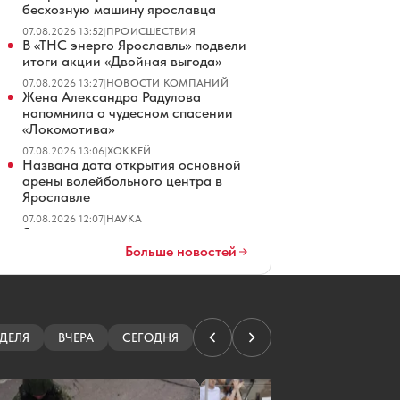
бесхозную машину ярославца
07.08.2026 13:52
|
ПРОИСШЕСТВИЯ
В «ТНС энерго Ярославль» подвели
итоги акции «Двойная выгода»
07.08.2026 13:27
|
НОВОСТИ КОМПАНИЙ
Жена Александра Радулова
напомнила о чудесном спасении
«Локомотива»
07.08.2026 13:06
|
ХОККЕЙ
Названа дата открытия основной
арены волейбольного центра в
Ярославле
07.08.2026 12:07
|
НАУКА
Ярославцу грозит пожизненный
срок за госизмену
Больше новостей
07.08.2026 11:53
|
ПРОИСШЕСТВИЯ
Победителям забега в Ярославле
вручат бетонную крышку люка
07.08.2026 11:44
|
СПОРТ
Ярославец не смог оспорить штраф
ДЕЛЯ
ВЧЕРА
СЕГОДНЯ
и пени от каршеринговой компании
07.08.2026 11:37
|
ПРОИСШЕСТВИЯ
В Ярославле вода в доме стала по-