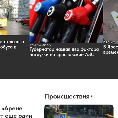
ертельного
ПРОИСШ
ЭКОНОМИКА
обуса в
В Ярос
Губернатор назвал два фактора
времен
нагрузки на ярославские АЗС
Происшествия
 «Арене
т еще один