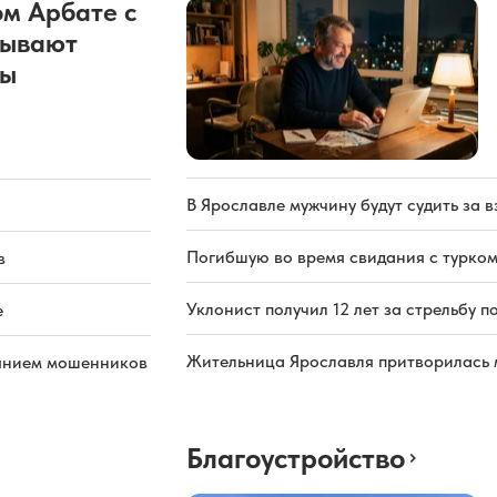
м Арбате с
рывают
ды
В Ярославле мужчину будут судить за в
Погибшую во время свидания с турком
в
Уклонист получил 12 лет за стрельбу п
е
Жительница Ярославля притворилась 
иянием мошенников
Благоустройство