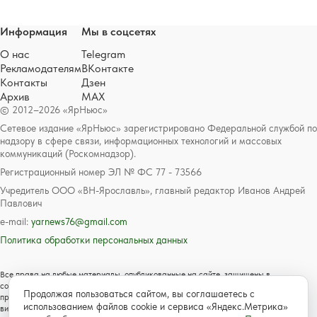
Информация
Мы в соцсетях
О нас
Telegram
Рекламодателям
ВКонтакте
Контакты
Дзен
Архив
MAX
© 2012–2026 «ЯрНьюс»
Сетевое издание «ЯрНьюс» зарегистрировано Федеральной службой по
надзору в сфере связи, информационных технологий и массовых
коммуникаций (Роскомнадзор).
Регистрационный номер ЭЛ № ФС 77 - 73566
Учредитель ООО «ВН-Ярославль», главный редактор Иванов Андрей
Павлович
e-mail:
yarnews76@gmail.com
Политика обработки персональных данных
Все права на любые материалы, опубликованные на сайте, защищены в
соответствии с российским и международным законодательством об авторском
Продолжая пользоваться сайтом, вы соглашаетесь с
праве и смежных правах. Любое использование текстовых, фото, аудио и
использованием файлов cookie и сервиса «Яндекс.Метрика»
видеоматериалов возможно только с согласия правообладателя с обязательной