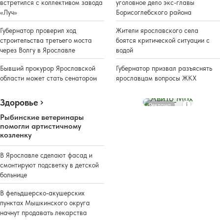
встретился с коллективом завода
уголовное дело экс-главы
«Луч»
Борисоглебского района
Губернатор проверил ход
Жители ярославского села
строительства третьего моста
боятся критической ситуации с
через Волгу в Ярославле
водой
Бывший прокурор Ярославской
Губернатор призвал разъяснять
области может стать сенатором
ярославцам вопросы ЖКХ
Здоровье
Реклама
Рыбинские ветеринары
помогли артистичному
козленку
В Ярославле сделают фасад и
смонтируют подсветку в детской
больнице
В фельдшерско-акушерских
пунктах Мышкинского округа
начнут продавать лекарства