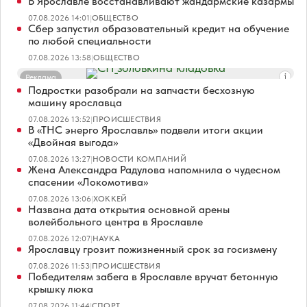
В Ярославле восстанавливают жандармские казармы
07.08.2026 14:01
|
ОБЩЕСТВО
Сбер запустил образовательный кредит на обучение
по любой специальности
07.08.2026 13:58
|
ОБЩЕСТВО
Реклама
Подростки разобрали на запчасти бесхозную
машину ярославца
07.08.2026 13:52
|
ПРОИСШЕСТВИЯ
В «ТНС энерго Ярославль» подвели итоги акции
«Двойная выгода»
07.08.2026 13:27
|
НОВОСТИ КОМПАНИЙ
Жена Александра Радулова напомнила о чудесном
спасении «Локомотива»
07.08.2026 13:06
|
ХОККЕЙ
Названа дата открытия основной арены
волейбольного центра в Ярославле
07.08.2026 12:07
|
НАУКА
Ярославцу грозит пожизненный срок за госизмену
07.08.2026 11:53
|
ПРОИСШЕСТВИЯ
Победителям забега в Ярославле вручат бетонную
крышку люка
07.08.2026 11:44
|
СПОРТ