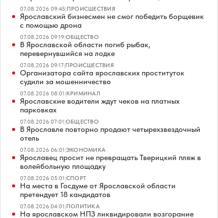
07.08.2026 09:45
|
ПРОИСШЕСТВИЯ
Ярославский бизнесмен не смог победить борщевик
с помощью дрона
07.08.2026 09:19
|
ОБЩЕСТВО
В Ярославской области погиб рыбак,
перевернувшийся на лодке
07.08.2026 09:17
|
ПРОИСШЕСТВИЯ
Организатора сайта ярославских проституток
судили за мошенничество
07.08.2026 08:01
|
КРИМИНАЛ
Ярославские водители ждут чеков на платных
парковках
07.08.2026 07:01
|
ОБЩЕСТВО
В Ярославле повторно продают четырехзвездочный
отель
07.08.2026 06:01
|
ЭКОНОМИКА
Ярославец просит не превращать Тверицкий пляж в
волейбольную площадку
07.08.2026 05:01
|
СПОРТ
На места в Госдуме от Ярославской области
претендует 18 кандидатов
07.08.2026 04:01
|
ПОЛИТИКА
На ярославском НПЗ ликвидировали возгорание