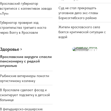
Ярославский губернатор
Суд не стал прекращать
встретился с коллективом завода
уголовное дело экс-главы
«Луч»
Борисоглебского района
Губернатор проверил ход
Жители ярославского села
строительства третьего моста
боятся критической ситуации с
через Волгу в Ярославле
водой
Здоровье
Реклама
Ярославские хирурги спасли
пенсионерку с редкой
опухолью
Рыбинские ветеринары помогли
артистичному козленку
В Ярославле сделают фасад и
смонтируют подсветку в детской
больнице
В фельдшерско-акушерских