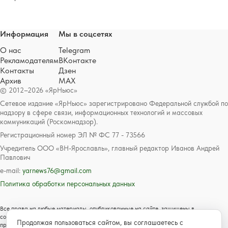
Информация
Мы в соцсетях
О нас
Telegram
Рекламодателям
ВКонтакте
Контакты
Дзен
Архив
MAX
© 2012–2026 «ЯрНьюс»
Сетевое издание «ЯрНьюс» зарегистрировано Федеральной службой по
надзору в сфере связи, информационных технологий и массовых
коммуникаций (Роскомнадзор).
Регистрационный номер ЭЛ № ФС 77 - 73566
Учредитель ООО «ВН-Ярославль», главный редактор Иванов Андрей
Павлович
e-mail:
yarnews76@gmail.com
Политика обработки персональных данных
Все права на любые материалы, опубликованные на сайте, защищены в
соответствии с российским и международным законодательством об авторском
Продолжая пользоваться сайтом, вы соглашаетесь с
праве и смежных правах. Любое использование текстовых, фото, аудио и