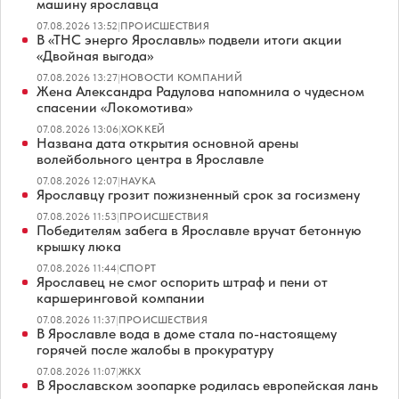
машину ярославца
07.08.2026 13:52
|
ПРОИСШЕСТВИЯ
В «ТНС энерго Ярославль» подвели итоги акции
«Двойная выгода»
07.08.2026 13:27
|
НОВОСТИ КОМПАНИЙ
Жена Александра Радулова напомнила о чудесном
спасении «Локомотива»
07.08.2026 13:06
|
ХОККЕЙ
Названа дата открытия основной арены
волейбольного центра в Ярославле
07.08.2026 12:07
|
НАУКА
Ярославцу грозит пожизненный срок за госизмену
07.08.2026 11:53
|
ПРОИСШЕСТВИЯ
Победителям забега в Ярославле вручат бетонную
крышку люка
07.08.2026 11:44
|
СПОРТ
Ярославец не смог оспорить штраф и пени от
каршеринговой компании
07.08.2026 11:37
|
ПРОИСШЕСТВИЯ
В Ярославле вода в доме стала по-настоящему
горячей после жалобы в прокуратуру
07.08.2026 11:07
|
ЖКХ
В Ярославском зоопарке родилась европейская лань