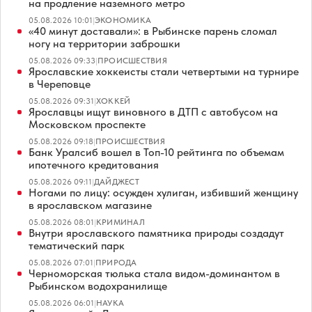
на продление наземного метро
05.08.2026 10:01
|
ЭКОНОМИКА
«40 минут доставали»: в Рыбинске парень сломал
ногу на территории заброшки
05.08.2026 09:33
|
ПРОИСШЕСТВИЯ
Ярославские хоккеисты стали четвертыми на турнире
в Череповце
05.08.2026 09:31
|
ХОККЕЙ
Ярославцы ищут виновного в ДТП с автобусом на
Московском проспекте
05.08.2026 09:18
|
ПРОИСШЕСТВИЯ
Банк Уралсиб вошел в Топ-10 рейтинга по объемам
ипотечного кредитования
05.08.2026 09:11
|
ДАЙДЖЕСТ
Ногами по лицу: осужден хулиган, избивший женщину
в ярославском магазине
05.08.2026 08:01
|
КРИМИНАЛ
Внутри ярославского памятника природы создадут
тематический парк
05.08.2026 07:01
|
ПРИРОДА
Черноморская тюлька стала видом-доминантом в
Рыбинском водохранилище
05.08.2026 06:01
|
НАУКА