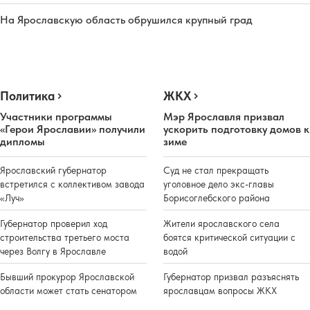
На Ярославскую область обрушился крупный град
Политика
ЖКХ
Участники программы
Мэр Ярославля призвал
«Герои Ярославии» получили
ускорить подготовку домов к
дипломы
зиме
Ярославский губернатор
Суд не стал прекращать
встретился с коллективом завода
уголовное дело экс-главы
«Луч»
Борисоглебского района
Губернатор проверил ход
Жители ярославского села
строительства третьего моста
боятся критической ситуации с
через Волгу в Ярославле
водой
Бывший прокурор Ярославской
Губернатор призвал разъяснять
области может стать сенатором
ярославцам вопросы ЖКХ