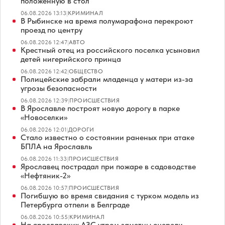
положенную в стол
06.08.2026 13:13
|
КРИМИНАЛ
В Рыбинске на время полумарафона перекроют
проезд по центру
06.08.2026 12:47
|
АВТО
Крестный отец из российского поселка усыновил
детей нигерийского принца
06.08.2026 12:42
|
ОБЩЕСТВО
Полицейские забрали младенца у матери из-за
угрозы безопасности
06.08.2026 12:39
|
ПРОИСШЕСТВИЯ
В Ярославле построят новую дорогу в парке
«Новоселки»
06.08.2026 12:01
|
ДОРОГИ
Стало известно о состоянии раненых при атаке
БПЛА на Ярославль
06.08.2026 11:33
|
ПРОИСШЕСТВИЯ
Ярославец пострадал при пожаре в садоводстве
«Нефтяник-2»
06.08.2026 10:57
|
ПРОИСШЕСТВИЯ
Погибшую во время свидания с турком модель из
Петербурга отпели в Белграде
06.08.2026 10:55
|
КРИМИНАЛ
На ярославских АЗС утром заметны очереди