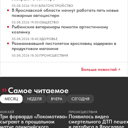
05.08.2026 19:01
|
БЛАГОУСТРОЙСТВО
В Ярославской области начнут работать пять новых
пожарных автоцистерн
05.08.2026 19:00
|
ОБЩЕСТВО
Рыбинские ветеринары помогли артистичному
козленку
05.08.2026 18:45
|
ЗДОРОВЬЕ
Размахивавший пистолетом ярославец задержан в
продуктовом магазине
05.08.2026 18:30
|
ПРОИСШЕСТВИЯ
Больше новостей
Самое читаемое
МЕСЯЦ
НЕДЕЛЯ
ВЧЕРА
СЕГОДНЯ
ХОККЕЙ
ПРОИСШЕСТВИЯ
Три форварда «Локомотива»
Появилось видео
сыграют в прощальном
смертельного ДТП пеше
матче олимпийского
и автобуса в Ярославле