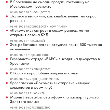
В Ярославле не смогли продать гостиницу на
Московском проспекте
06.08.2026 18:01
|
ОБЩЕСТВО
Эксперты выяснили, как кешбэк влияет на спрос
россиян
06.08.2026 18:00
|
НОВОСТИ КОМПАНИЙ
«Локомотив» сыграет в самом раннем матче
открытия сезона КХЛ
06.08.2026 17:19
|
ХОККЕЙ
Экс-работница аптеки отсудила почти 800 тысяч за
увольнение
06.08.2026 17:13
|
ОБЩЕСТВО
Резервисты отряда «БАРС» выходят на дежурство в
Ярославле
06.08.2026 17:05
|
ОБЩЕСТВО
В России вырос объем выдачи ипотеки
06.08.2026 16:23
|
НЕДВИЖИМОСТЬ
Ярославский «Локомотив» отправил четырех
хоккеистов в фарм-клуб
06.08.2026 15:21
|
ХОККЕЙ
Мария Львова-Белова оформила паспорт туриста
Золотого кольца
06.08.2026 14:09
|
ОБЩЕСТВО